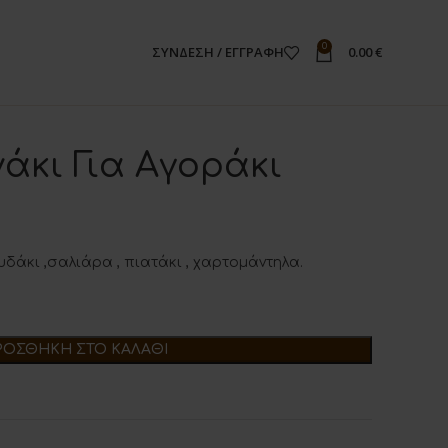
0
ΣΎΝΔΕΣΗ / ΕΓΓΡΑΦΉ
0.00
€
νάκι Για Αγοράκι
ουδάκι ,σαλιάρα , πιατάκι , χαρτομάντηλα.
ΡΟΣΘΉΚΗ ΣΤΟ ΚΑΛΆΘΙ