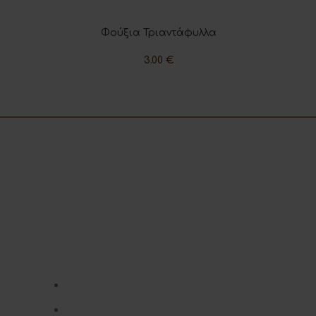
Φούξια Τριαντάφυλλα
ΠΡΟΣΘΉΚΗ ΣΤΟ ΚΑΛΆΘΙ
3.00
€