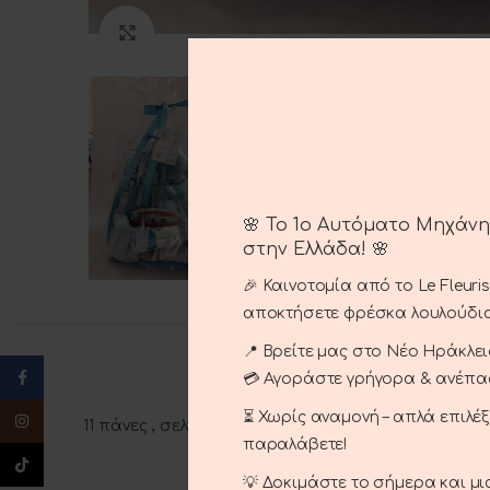
Μεγέθυνση
🌸 Το 1ο Αυτόματο Μηχάν
στην Ελλάδα! 🌸
🎉 Καινοτομία από το Le Fleuri
αποκτήσετε φρέσκα λουλούδια
📍 Βρείτε μας στο Νέο Ηράκλειο
Facebook
💳 Αγοράστε γρήγορα & ανέπ
⏳ Χωρίς αναμονή – απλά επιλέ
Instagram
11 πάνες , σελτεδάκι , αρκουδάκι, πανάκι , ζεύγαρι 
παραλάβετε!
TikTok
💡 Δοκιμάστε το σήμερα και μ