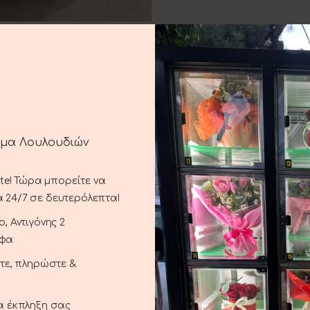
ημα Λουλουδιών
ste! Τώρα μπορείτε να
 24/7 σε δευτερόλεπτα!
, Αντιγόνης 2
ΠΕΡΙΓΡΑΦΉ
ΕΠΙΠΛΈΟΝ ΠΛΗΡΟΦΟΡΊΕΣ
ΑΠΟΣΤΟΛΉ ΚΑΙ ΠΑΡΆΔΟΣ
αφα
ξτε, πληρώστε &
, καλτσάκια.
ια έκπληξη σας