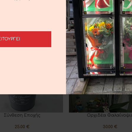
ΕΙΤΟΥΡΓΕΙ
Σύνθεση Εποχής
Ορχιδέα Φαλαίνοψι
Η ΣΤΟ ΚΑΛΆΘΙ
ΠΡΟΣΘΉΚΗ ΣΤΟ ΚΑΛΆΘΙ
25.00
€
30.00
€