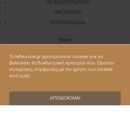
ΤΟ ΑΝΘΟΠΩΛΕΙΟ
ΠΡΟΪΟΝΤΑ
ΕΠΙΚΟΙΝΩΝΙΑ
Share:
To lefleuriste.gr χρησιμοποιεί cookies για να
210 28.21.119
βελτιώσει τη διαδικτυακή εμπειρία σου. Εφόσον
συνεχίσεις, συμφωνείς με την χρήση των cookies
lefleuriste@hotmail.gr
από εμάς.
ΑΠΟΔΕΧΟΜΑΙ
© 2021 Le Fleuriste - Ανθοπωλείο. All rights reserved |