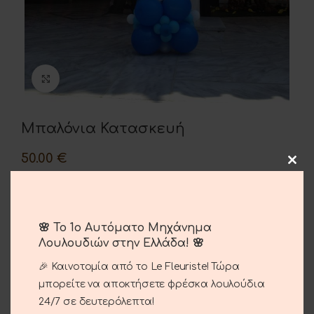
Μεγέθυνση
Μπαλόνια Κατασκευή
50.00
€
Mπαλονόκατασκευές για κάθε εκδήλωση .
🌸 Το 1ο Αυτόματο Μηχάνημα
Λουλουδιών στην Ελλάδα! 🌸
ΠΡΟΣΘΉΚΗ ΣΤΟ ΚΑΛΆΘΙ
🎉 Καινοτομία από το Le Fleuriste! Τώρα
Σύγκριση
Αγαπημένο
μπορείτε να αποκτήσετε φρέσκα λουλούδια
24/7 σε δευτερόλεπτα!