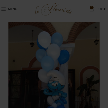
0
MENU
0.00
€