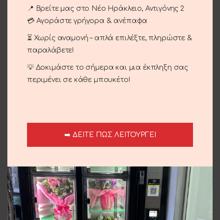
Κωδικός προϊόντος:
19-04
📍 Βρείτε μας στο Νέο Ηράκλειο, Αντιγόνης 2
Κατηγορίες:
Βάπτιση
,
Γέννηση
,
Περιστάσεις
💳 Αγοράστε γρήγορα & ανέπαφα
Brand:
Le Fleuriste
⏳ Χωρίς αναμονή – απλά επιλέξτε, πληρώστε &
παραλάβετε!
Share:
💡 Δοκιμάστε το σήμερα και μια έκπληξη σας
Περιγραφή
περιμένει σε κάθε μπουκέτο!
Mπαλονόκατασκευές για κάθε εκδήλωση .
Αποστολή και παράδοση
➡️ ΔΕΙΤΕ ΠΩΣ ΛΕΙΤΟΥΡΓΕΙ
Σχετικά προϊόντα