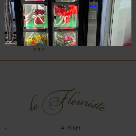
Rainbow Τριαντάφυλλα
Diapers Τούρτα Μικρή
(Κατόπιν Παραγγελιάς)
35.00
€
7.00
€
ΑΡΧΙΚΗ