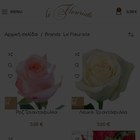
0
MENU
0.00
€
Αρχική σελίδα
Brands
Le Fleuriste
Ροζ Τριαντάφυλλα
Λευκά Τριαντάφυλλα
3.00
€
3.00
€