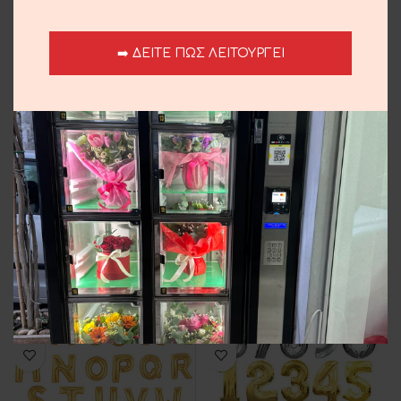
4.00
€
➡️ ΔΕΙΤΕ ΠΩΣ ΛΕΙΤΟΥΡΓΕΙ
Κόκκινα Τριαντάφυλλα
Lacta Love
4.00
€
5.00
€