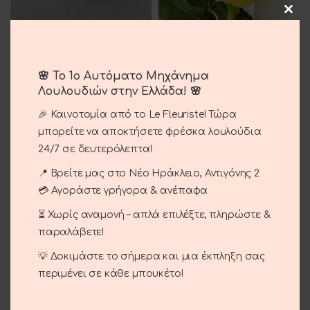
Κόκκινα Τριαντάφυλλα
🌸 Το 1ο Αυτόματο Μηχάνημα
3.00
€
Λουλουδιών στην Ελλάδα! 🌸
Κίτρινα Τριαντάφυλλα
🎉 Καινοτομία από το Le Fleuriste! Τώρα
3.00
€
μπορείτε να αποκτήσετε φρέσκα λουλούδια
24/7 σε δευτερόλεπτα!
📍 Βρείτε μας στο Νέο Ηράκλειο, Αντιγόνης 2
💳 Αγοράστε γρήγορα & ανέπαφα
⏳ Χωρίς αναμονή – απλά επιλέξτε, πληρώστε &
παραλάβετε!
💡 Δοκιμάστε το σήμερα και μια έκπληξη σας
περιμένει σε κάθε μπουκέτο!
Μπαλόνια Με Ονόματα
Μπαλόνια Καρδιές
3.00
€