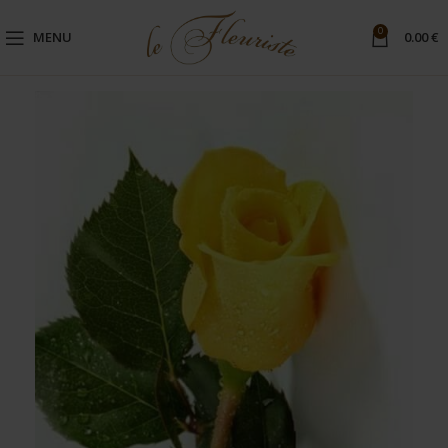
0
MENU
0.00
€