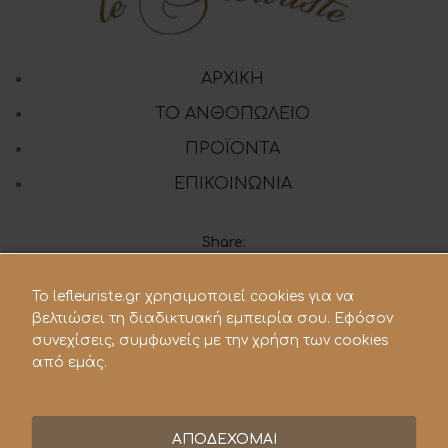
ΑΡΧΙΚΗ
ΤΟ ΑΝΘΟΠΩΛΕΙΟ
ΠΡΟΪΟΝΤΑ
ΕΠΙΚΟΙΝΩΝΙΑ
Share:
To lefleuriste.gr χρησιμοποιεί cookies για να
210 28.21.119
βελτιώσει τη διαδικτυακή εμπειρία σου. Εφόσον
συνεχίσεις, συμφωνείς με την χρήση των cookies
lefleuriste@hotmail.gr
από εμάς.
ΑΠΟΔΕΧΟΜΑΙ