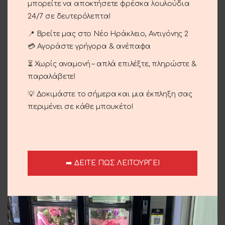
μπορείτε να αποκτήσετε φρέσκα λουλούδια
Κωδικός προϊόντος:
16-34
24/7 σε δευτερόλεπτα!
Κατηγορίες:
Γενέθλια - Γιορτή
,
Περιστάσεις
,
Τριαντάφυλλα
📍 Βρείτε μας στο Νέο Ηράκλειο, Αντιγόνης 2
💳 Αγοράστε γρήγορα & ανέπαφα
Brand:
Le Fleuriste
⏳ Χωρίς αναμονή – απλά επιλέξτε, πληρώστε &
Share:
παραλάβετε!
Περιγραφή
💡 Δοκιμάστε το σήμερα και μια έκπληξη σας
Χρώμα που εμπνέεις ενεργεία!
περιμένει σε κάθε μπουκέτο!
Επιπλέον πληροφορίες
Αποστολή και παράδοση
➡️ ΔΕΙΤΕ ΠΩΣ ΛΕΙΤΟΥΡΓΕΙ
Σχετικά προϊόντα