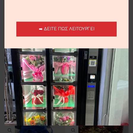
Κόκκινα Τριαντάφυλλα
Lacta Love
4.00
€
5.00
€
➡️ ΔΕΙΤΕ ΠΩΣ ΛΕΙΤΟΥΡΓΕΙ
Μπαλόνια Γράμματα
Μπαλόνια Νούμερα
5.00
€
5.00
€