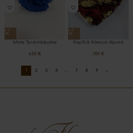
Μπλε Τριαντάφυλλα
Καρδιά Κόκκινο-Χρυσό
6.00
€
7.00
€
1
2
3
4
…
7
8
9
→