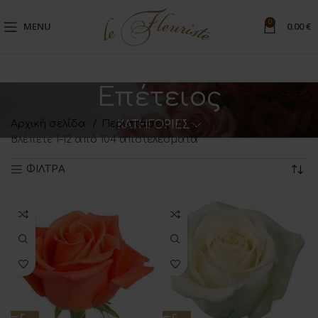
0
MENU
0.00
€
Επέτειος
Αρχική σελίδα
Περιστάσεις
ΚΑΤΗΓΟΡΙΕΣ
Επέτειος
Βλέπετε 1–12 από 104 αποτελέσματα
ΦΙΛΤΡΑ