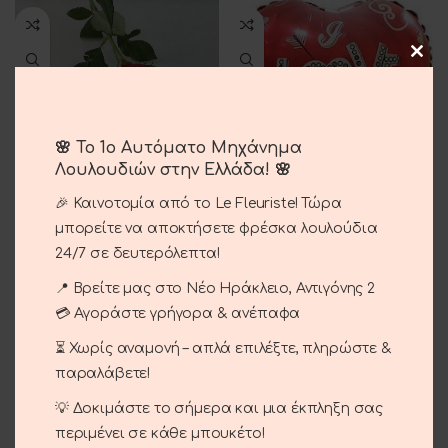
🌸 Το 1ο Αυτόματο Μηχάνημα
Λουλουδιών στην Ελλάδα! 🌸
🎉 Καινοτομία από το Le Fleuriste! Τώρα
Κόκκινα Τριαντάφυλλα
Μπαλόνια Καρδιές
μπορείτε να αποκτήσετε φρέσκα λουλούδια
3.00
€
24/7 σε δευτερόλεπτα!
4.00
€
📍 Βρείτε μας στο Νέο Ηράκλειο, Αντιγόνης 2
💳 Αγοράστε γρήγορα & ανέπαφα
⏳ Χωρίς αναμονή – απλά επιλέξτε, πληρώστε &
παραλάβετε!
💡 Δοκιμάστε το σήμερα και μια έκπληξη σας
περιμένει σε κάθε μπουκέτο!