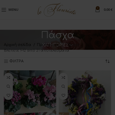
0
MENU
0.00
€
Πάσχα
Αρχική σελίδα
Προσφορές
ΚΑΤΗΓΟΡΙΕΣ
Πάσχα
Βλέπετε 1–12 από 21 αποτελέσματα
ΦΙΛΤΡΑ