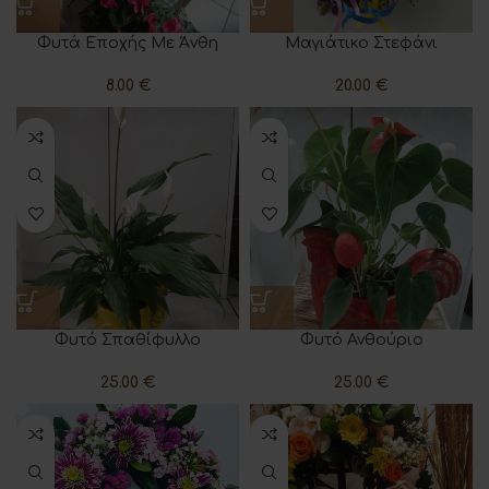
Φυτά Εποχής Με Άνθη
Μαγιάτικο Στεφάνι
8.00
€
20.00
€
Φυτό Σπαθίφυλλο
Φυτό Ανθούριο
25.00
€
25.00
€