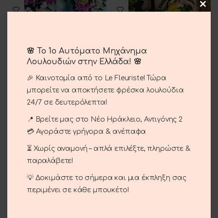
🌸 Το 1ο Αυτόματο Μηχάνημα
Λουλουδιών στην Ελλάδα! 🌸
Μαγιάτικο Στεφάνι
Μαγιάτικο Στεφάνι
🎉 Καινοτομία από το Le Fleuriste! Τώρα
25.00
€
25.00
€
μπορείτε να αποκτήσετε φρέσκα λουλούδια
24/7 σε δευτερόλεπτα!
📍 Βρείτε μας στο Νέο Ηράκλειο, Αντιγόνης 2
💳 Αγοράστε γρήγορα & ανέπαφα
⏳ Χωρίς αναμονή – απλά επιλέξτε, πληρώστε &
παραλάβετε!
💡 Δοκιμάστε το σήμερα και μια έκπληξη σας
περιμένει σε κάθε μπουκέτο!
Άνθη Ορχιδέες
Μαγιάτικο Στεφάνι
30.00
€
30.00
€