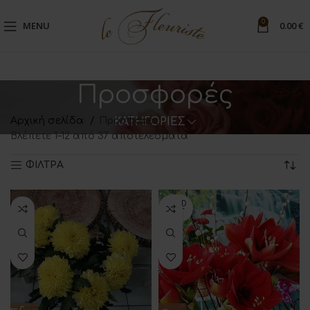
0
MENU
0.00
€
Προσφορές
Αρχική σελίδα
Προσφορές
ΚΑΤΗΓΟΡΙΕΣ
Βλέπετε 1–12 από 37 αποτελέσματα
ΦΙΛΤΡΑ
SOLD
OUT