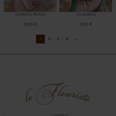
Σύνθεση Φυτών
Γουζμανία
25.00
€
27.00
€
1
2
3
4
→