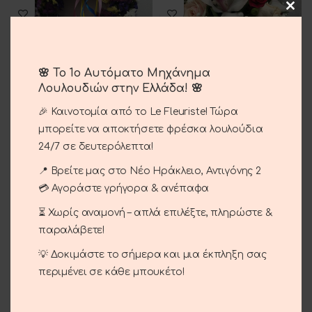
🌸 Το 1ο Αυτόματο Μηχάνημα
Λουλουδιών στην Ελλάδα! 🌸
Μαγιάτικο Στεφάνι
Σύνθεση.
🎉 Καινοτομία από το Le Fleuriste! Τώρα
20.00
€
22.00
€
μπορείτε να αποκτήσετε φρέσκα λουλούδια
24/7 σε δευτερόλεπτα!
📍 Βρείτε μας στο Νέο Ηράκλειο, Αντιγόνης 2
💳 Αγοράστε γρήγορα & ανέπαφα
⏳ Χωρίς αναμονή – απλά επιλέξτε, πληρώστε &
παραλάβετε!
💡 Δοκιμάστε το σήμερα και μια έκπληξη σας
περιμένει σε κάθε μπουκέτο!
Φυτό Σπαθίφυλλο
Φυτό Ανθούριο
25.00
€
25.00
€