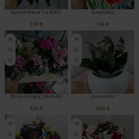
Χρυσάνθεμα Για Βάζο
Αμαρυλλίς
2.50
€
7.00
€
Φυτά Εποχής Με Άνθη
Καλαντίβα
8.00
€
18.00
€