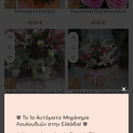
Μπουκέτο Εποχής
Ρομαντική Ροζ Μπουκέτο
35.00
€
45.00
€
Ανθοδέσμη Με Λίλιουμ Ροζ
Μπουκέτο Πολυτελείας
40.00
€
80.00
€
🌸 Το 1ο Αυτόματο Μηχάνημα
Λουλουδιών στην Ελλάδα! 🌸