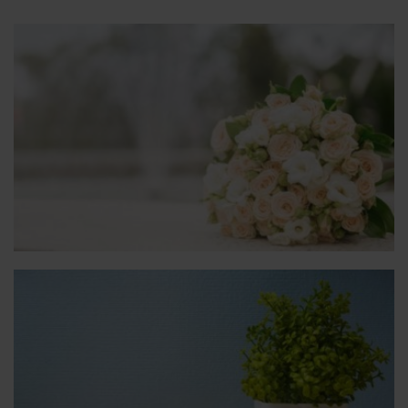
Γάμος & Βάπτιση
Επιλέξτε πακέτο
προσφοράς!
Αναλαμβάνουμε εξολοκλήρου
το στολισμό.