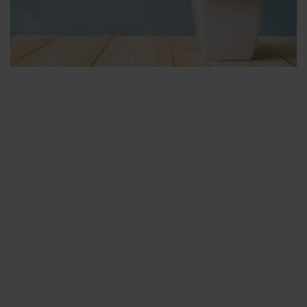
Άνθη &
Φυτά
Για το σπίτι, το γραφείο,
τον κήπο κ.α.