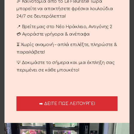
🎉 Καινοτομία από το Le Fleuriste! Τώρα
μπορείτε να αποκτήσετε φρέσκα λουλούδια
24/7 σε δευτερόλεπτα!
📍 Βρείτε μας στο Νέο Ηράκλειο, Αντιγόνης 2
💳 Αγοράστε γρήγορα & ανέπαφα
Μπουκέτο Εποχής
Μπουκέτο Εποχής
⏳ Χωρίς αναμονή – απλά επιλέξτε, πληρώστε &
35.00
€
35.00
€
παραλάβετε!
💡 Δοκιμάστε το σήμερα και μια έκπληξη σας
περιμένει σε κάθε μπουκέτο!
➡️ ΔΕΙΤΕ ΠΩΣ ΛΕΙΤΟΥΡΓΕΙ
Μπουκέτο Πολυτελείας
Ανθοδέσμη Με Μπλε
Τριαντάφυλλα
95.00
€