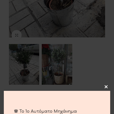
Μεγέθυνση
Ελιά Φυτό
40.00
€
🌸 Το 1ο Αυτόματο Μηχάνημα