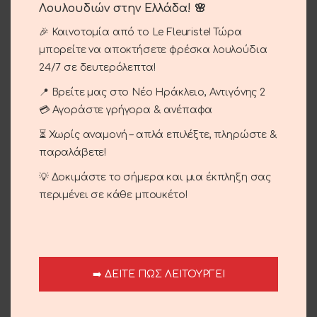
Ανθεκτική σε δύσκολες συνθήκες με λεπτά φύλλα
Λουλουδιών στην Ελλάδα! 🌸
,δεν χρειάζεται πολύ περιποίησή.
🎉 Καινοτομία από το Le Fleuriste! Τώρα
μπορείτε να αποκτήσετε φρέσκα λουλούδια
24/7 σε δευτερόλεπτα!
ΠΡΟΣΘΉΚΗ ΣΤΟ ΚΑΛΆΘΙ
📍 Βρείτε μας στο Νέο Ηράκλειο, Αντιγόνης 2
💳 Αγοράστε γρήγορα & ανέπαφα
Σύγκριση
Αγαπημένο
⏳ Χωρίς αναμονή – απλά επιλέξτε, πληρώστε &
Κωδικός προϊόντος:
08-62
παραλάβετε!
Κατηγορίες:
Bonsai
,
Εγκαίνια
,
Επίσκεψη
,
Εταιρικά
,
💡 Δοκιμάστε το σήμερα και μια έκπληξη σας
Περιστάσεις
,
Φυτά
περιμένει σε κάθε μπουκέτο!
Share:
Περιγραφή
Ανθεκτική σε δύσκολες συνθήκες με λεπτά φύλλα
➡️ ΔΕΙΤΕ ΠΩΣ ΛΕΙΤΟΥΡΓΕΙ
,δεν χρειάζεται πολύ περιποίησή.