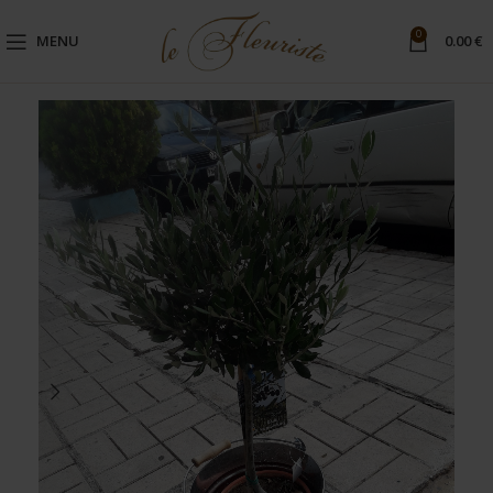
0
MENU
0.00
€