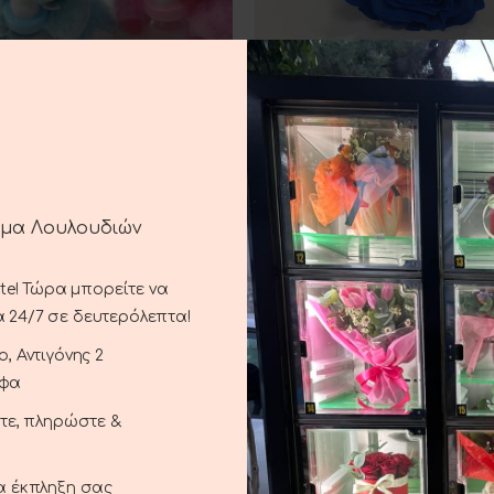
ινο Αρκουδάκι Ροζ-Μπλε
Μπλε Τριαντάφυλλα
 ΣΤΟ ΚΑΛΆΘΙ
ΠΡΟΣΘΉΚΗ ΣΤΟ ΚΑΛΆΘΙ
6.00
€
6.00
€
ημα Λουλουδιών
ste! Τώρα μπορείτε να
 24/7 σε δευτερόλεπτα!
, Αντιγόνης 2
αφα
ξτε, πληρώστε &
ια έκπληξη σας