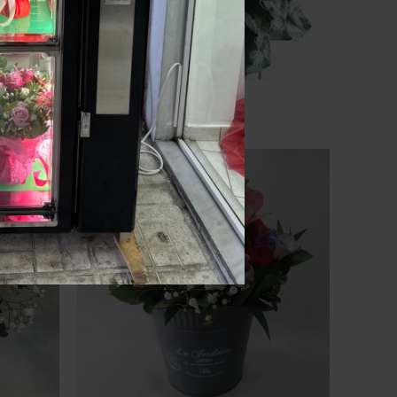
ι
Κυκλάμινο
ΠΡΟΣΘΉΚΗ ΣΤΟ ΚΑΛΆΘΙ
15.00
€