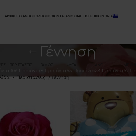
ΑΡΧΙΚΗ
ΤΟ ΑΝΘΟΠΩΛΕΙΟ
ΠΡΟΪΟΝΤΑ
ΓΑΜΟΣ
ΒΑΠΤΙΣΗ
ΕΠΙΚΟΙΝΩΝΙΑ
Γέννηση
ΡΈΣ
ΠΕΡΙΣΤΆΣΕΙΣ
ΓΆΜΟΣ
ΦΥΤΆ
ΆΝΘΗ
ΜΠΟΥ
όντα
306 Προϊόντα
6 Προϊόντα
65 Προϊόντα
54 Προϊόντα
52 Π
ελίδα
Περιστάσεις
Γέννηση