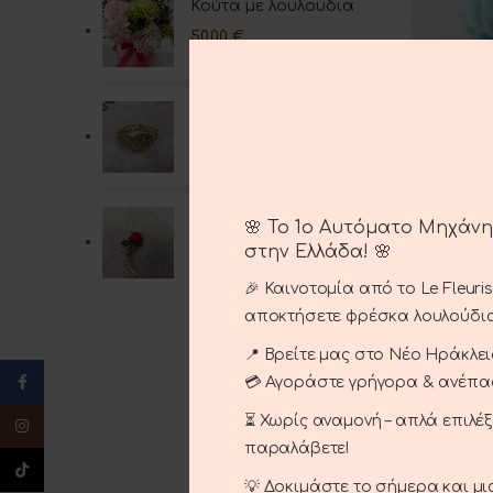
Κούτα με λουλούδια
50.00
€
Σετ jewerly pink
25.00
€
Λούτρ
ΠΡΟΣΘΉΚΗ
Καρφίτσες
🌸 Το 1ο Αυτόματο Μηχάν
15.00
€
στην Ελλάδα! 🌸
🎉 Καινοτομία από το Le Fleuri
αποκτήσετε φρέσκα λουλούδια
📍 Βρείτε μας στο Νέο Ηράκλειο
Facebook
💳 Αγοράστε γρήγορα & ανέπ
⏳ Χωρίς αναμονή – απλά επιλέ
Instagram
παραλάβετε!
TikTok
💡 Δοκιμάστε το σήμερα και μ