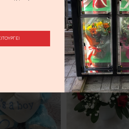
Λούτρινο Αρκουδάκι
Λούτρινο Αρκουδάκ
 ΣΤΟ ΚΑΛΆΘΙ
ΠΡΟΣΘΉΚΗ ΣΤΟ ΚΑΛΆΘΙ
ΕΙΤΟΥΡΓΕΙ
12.00
€
12.00
€