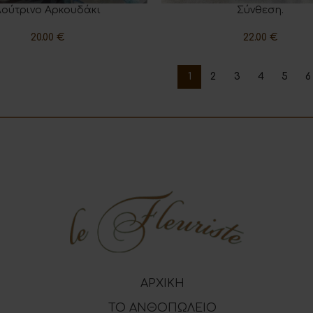
Λούτρινο Αρκουδάκι
Σύνθεση.
 ΣΤΟ ΚΑΛΆΘΙ
ΠΡΟΣΘΉΚΗ ΣΤΟ ΚΑΛΆΘΙ
20.00
€
22.00
€
1
2
3
4
5
6
ΑΡΧΙΚΗ
ΤΟ ΑΝΘΟΠΩΛΕΙΟ