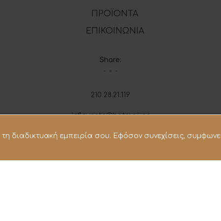
ΠΡΟΪΟΝΤΑ
ΕΠΙΚΟΙΝΩΝΙΑ
Share:
210 28.21.119
lefleuriste@hotmail.gr
σει τη διαδικτυακή εμπειρία σου. Εφόσον συνεχίσεις, συμφωνε
d | Powered by
Vrisko.gr