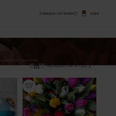
0
ΣΎΝΔΕΣΗ / ΕΓΓΡΑΦΉ
0.00
€
ΚΈΤΑ
ΤΡΙΑΝΤΆΦΥΛΛΑ
ροϊόντα
34 Προϊόντα
SOLD
OUT