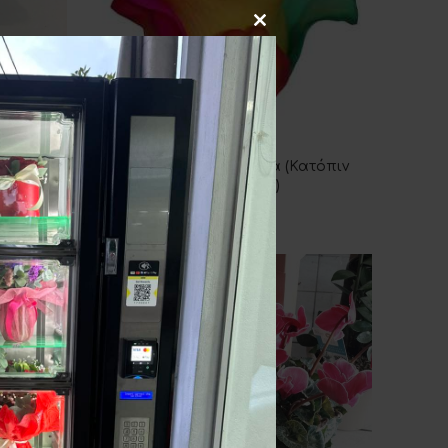
Rainbow Τριαντάφυλλα (Κατόπιν
ΠΡΟΣΘΉΚΗ ΣΤΟ ΚΑΛΆΘΙ
Παραγγελιάς)
7.00
€