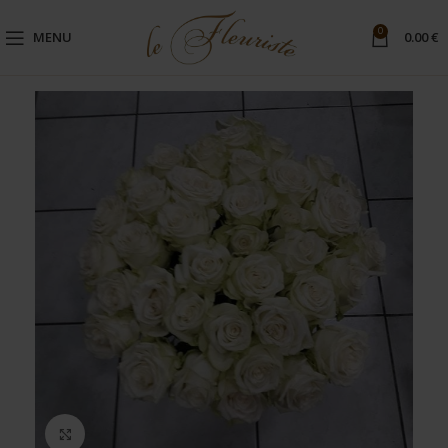
0
MENU
0.00
€
Μεγέθυνση