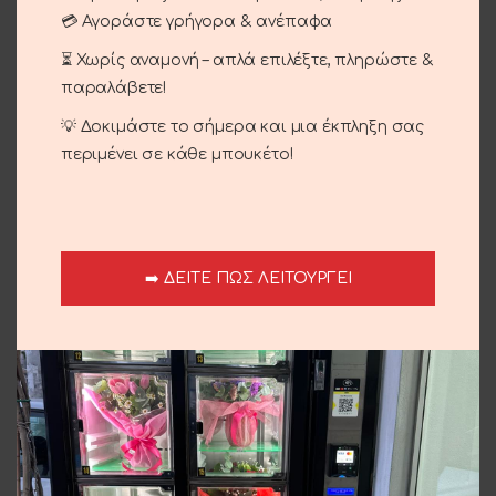
💳 Αγοράστε γρήγορα & ανέπαφα
Share:
⏳ Χωρίς αναμονή – απλά επιλέξτε, πληρώστε &
παραλάβετε!
Περιγραφή
20 λευκά μεγάλα τριαντάφυλλα εισαγωγείς!
💡 Δοκιμάστε το σήμερα και μια έκπληξη σας
περιμένει σε κάθε μπουκέτο!
Επιπλέον πληροφορίες
Αποστολή και παράδοση
➡️ ΔΕΙΤΕ ΠΩΣ ΛΕΙΤΟΥΡΓΕΙ
Σχετικά προϊόντα