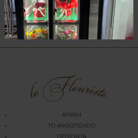
Σύνθεση Σε Κούτα
Άνθη Ορχιδέες
25.00
€
30.00
€
ΑΡΧΙΚΗ
ΤΟ ΑΝΘΟΠΩΛΕΙΟ
ΠΡΟΪΟΝΤΑ