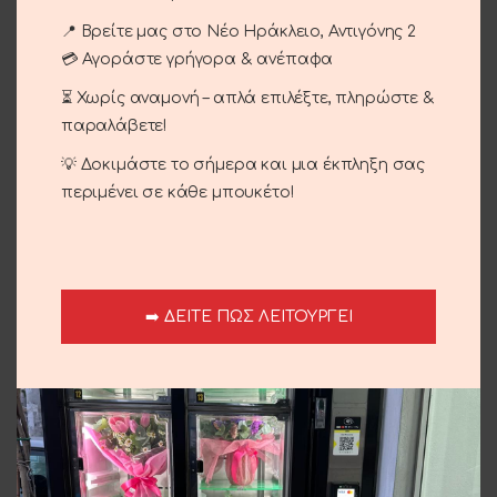
Κωδικός προϊόντος:
01-13
📍 Βρείτε μας στο Νέο Ηράκλειο, Αντιγόνης 2
Κατηγορίες:
Γενέθλια - Γιορτή
,
Γέννηση
,
Επέτειος
,
💳 Αγοράστε γρήγορα & ανέπαφα
Έρωτας
,
Ευχαριστώ
,
Μπουκέτα
,
Περιστάσεις
⏳ Χωρίς αναμονή – απλά επιλέξτε, πληρώστε &
Brand:
Le Fleuriste
παραλάβετε!
Share:
💡 Δοκιμάστε το σήμερα και μια έκπληξη σας
περιμένει σε κάθε μπουκέτο!
Περιγραφή
Μπλε τριαντάφυλλα με λιλίουμ οριεντάλ .
Αποστολή και παράδοση
➡️ ΔΕΙΤΕ ΠΩΣ ΛΕΙΤΟΥΡΓΕΙ
Σχετικά προϊόντα