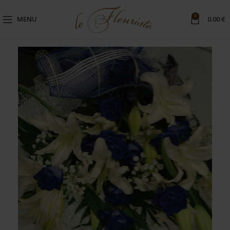
0
MENU
0.00
€