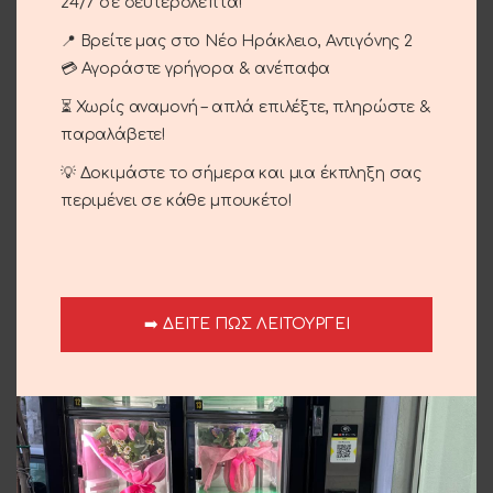
Κωδικός προϊόντος:
01-06
24/7 σε δευτερόλεπτα!
Κατηγορίες:
Γενέθλια - Γιορτή
,
Γέννηση
,
Μπουκέτα
,
📍 Βρείτε μας στο Νέο Ηράκλειο, Αντιγόνης 2
Περιστάσεις
,
Τριαντάφυλλα
💳 Αγοράστε γρήγορα & ανέπαφα
Brand:
Le Fleuriste
⏳ Χωρίς αναμονή – απλά επιλέξτε, πληρώστε &
Share:
παραλάβετε!
💡 Δοκιμάστε το σήμερα και μια έκπληξη σας
Περιγραφή
περιμένει σε κάθε μπουκέτο!
Σιελ και λευκά τριαντάφυλλα με γυψοφύλλη.
Επιπλέον πληροφορίες
Αποστολή και παράδοση
➡️ ΔΕΙΤΕ ΠΩΣ ΛΕΙΤΟΥΡΓΕΙ
Σχετικά προϊόντα