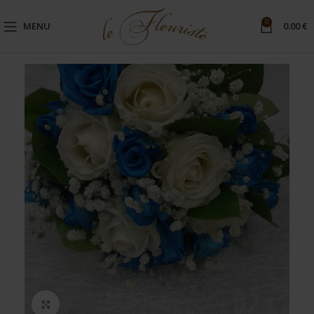
0
MENU
0.00
€
Μεγέθυνση