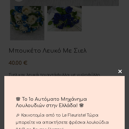
Μπουκέτο Λευκό Με Σιελ
40.00
€
Σιελ και λευκά τριαντάφυλλα με γυψοφύλλη.
🌸 Το 1ο Αυτόματο Μηχάνημα
ΠΡΟΣΘΉΚΗ ΣΤΟ ΚΑΛΆΘΙ
Λουλουδιών στην Ελλάδα! 🌸
Σύγκριση
Αγαπημένο
🎉 Καινοτομία από το Le Fleuriste! Τώρα
μπορείτε να αποκτήσετε φρέσκα λουλούδια