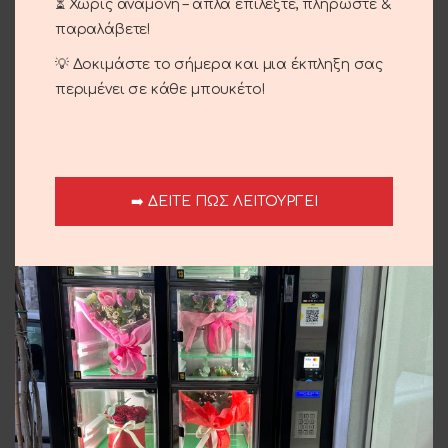
⏳ Χωρίς αναμονή – απλά επιλέξτε, πληρώστε &
Επιπλέον πληροφορίες
παραλάβετε!
Αποστολή και παράδοση
💡 Δοκιμάστε το σήμερα και μια έκπληξη σας
περιμένει σε κάθε μπουκέτο!
Σχετικά προϊόντα
➡️ ΔΕΙΤΕ ΠΩΣ ΛΕΙΤΟΥΡΓΕΙ
Σύνθεση Εποχής
25.00
€
Φούξια Τριαντάφυλλα