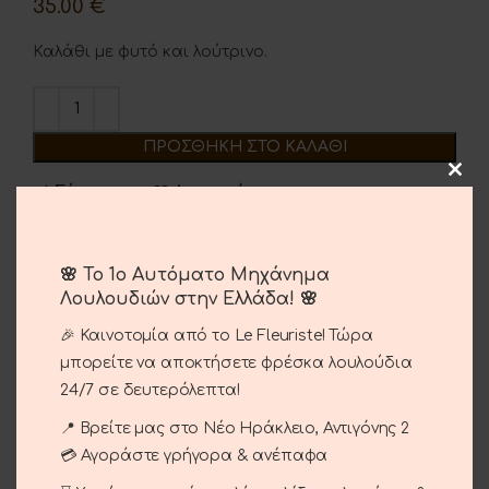
35.00
€
Καλάθι με φυτό και λούτρινο.
ΠΡΟΣΘΉΚΗ ΣΤΟ ΚΑΛΆΘΙ
Σύγκριση
Αγαπημένο
Κωδικός προϊόντος:
06-09
🌸 Το 1ο Αυτόματο Μηχάνημα
Κατηγορίες:
Γέννηση
,
Περιστάσεις
Λουλουδιών στην Ελλάδα! 🌸
Brand:
Le Fleuriste
🎉 Καινοτομία από το Le Fleuriste! Τώρα
Share:
μπορείτε να αποκτήσετε φρέσκα λουλούδια
24/7 σε δευτερόλεπτα!
Περιγραφή
📍 Βρείτε μας στο Νέο Ηράκλειο, Αντιγόνης 2
Καλάθι με φυτό και λουτρινό.
💳 Αγοράστε γρήγορα & ανέπαφα