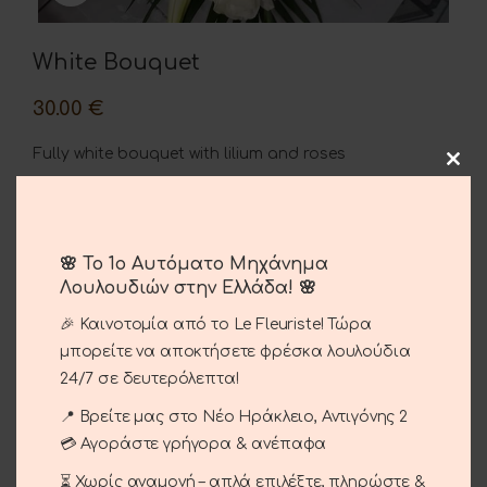
White Bouquet
30.00
€
Fully white bouquet with lilium and roses
ADD TO CART
🌸 Το 1ο Αυτόματο Μηχάνημα
Λουλουδιών στην Ελλάδα! 🌸
Compare
Add to wishlist
🎉 Καινοτομία από το Le Fleuriste! Τώρα
μπορείτε να αποκτήσετε φρέσκα λουλούδια
SKU:
01-63
24/7 σε δευτερόλεπτα!
Categories:
Commiserations
,
Get well soon
,
Occasions
📍 Βρείτε μας στο Νέο Ηράκλειο, Αντιγόνης 2
💳 Αγοράστε γρήγορα & ανέπαφα
Share:
⏳ Χωρίς αναμονή – απλά επιλέξτε, πληρώστε &