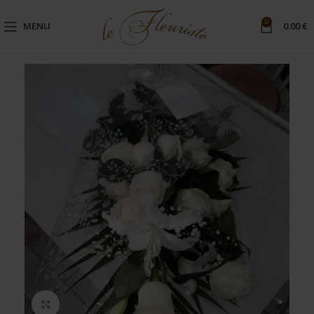
0
MENU
0.00
€
Click to enlarge