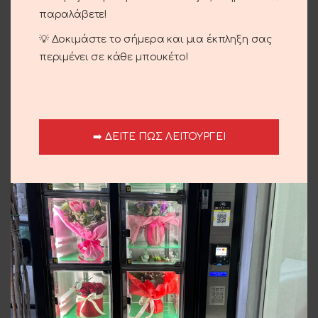
παραλάβετε!
Description
Fully white bouquet with lilium and roses
💡 Δοκιμάστε το σήμερα και μια έκπληξη σας
περιμένει σε κάθε μπουκέτο!
Shipping & Delivery
Related products
➡️ ΔΕΙΤΕ ΠΩΣ ΛΕΙΤΟΥΡΓΕΙ
Plush Teddy Bear With
Soft Doll
Te
Heart