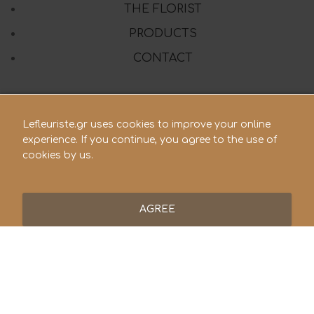
THE FLORIST
PRODUCTS
CONTACT
Lefleuriste.gr uses cookies to improve your online
210 28.21.119
experience. If you continue, you agree to the use of
cookies by us.
lefleuriste@hotmail.gr
AGREE
© 2021 Le Fleuriste - Ανθοπωλείο. All rights reserved |
Powered by
Vrisko.gr