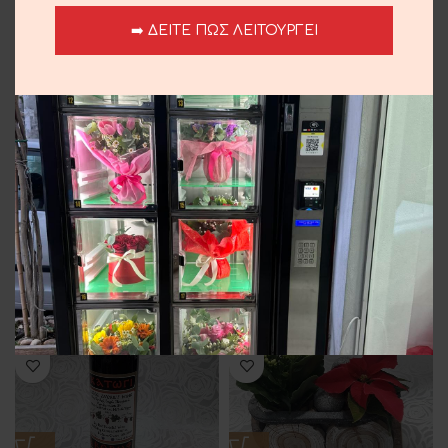
SOLD
➡️ ΔΕΙΤΕ ΠΩΣ ΛΕΙΤΟΥΡΓΕΙ
OUT
Plant Arrangement
Chocolate Ferrero Rocher
13.00
€
15.00
€