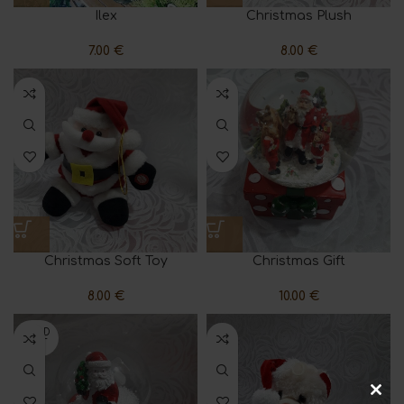
Ilex
Christmas Plush
7.00
€
8.00
€
Christmas Soft Toy
Christmas Gift
8.00
€
10.00
€
SOLD
OUT