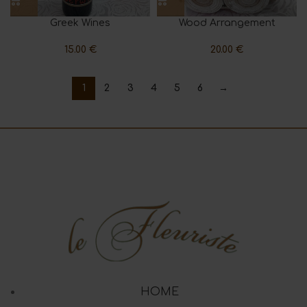
Greek Wines
Wood Arrangement
15.00
€
20.00
€
1
2
3
4
5
6
→
HOME