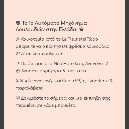
🌸 Το 1ο Αυτόματο Μηχάνημα
Λουλουδιών στην Ελλάδα! 🌸
Snowing Christmas
Christmas Soft Toy
🎉 Καινοτομία από το Le Fleuriste! Τώρα
10.00
€
12.00
€
μπορείτε να αποκτήσετε φρέσκα λουλούδια
24/7 σε δευτερόλεπτα!
📍 Βρείτε μας στο Νέο Ηράκλειο, Αντιγόνης 2
💳 Αγοράστε γρήγορα & ανέπαφα
⏳ Χωρίς αναμονή – απλά επιλέξτε, πληρώστε &
παραλάβετε!
💡 Δοκιμάστε το σήμερα και μια έκπληξη σας
περιμένει σε κάθε μπουκέτο!
Wooden Wheel
Alexandrian Plant
12.00
€
12.00
€