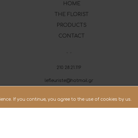
HOME
THE FLORIST
PRODUCTS
CONTACT
210 28.21.119
lefleuriste@hotmail.gr
ence. If you continue, you agree to the use of cookies by us.