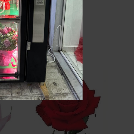
White Roses
ADD TO CART
3.00
€