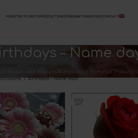
HOME
THE FLORISTS
PRODUCTS
WEDDING
BAPTISM
OFFERS
CONTACT
irthdays – Name da
FLOWERS
OCCASIONS
PLANTS
ROSES
WEDDINGS
Α
s
59 Products
364 Products
74 Products
36 Products
5 Products
1
ccasions
Birthdays – Name days
SOLD
OUT