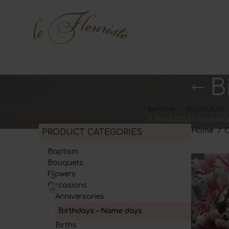
B
BAPTISM
BOUQUETS
2 Products
51 Product
Home
O
PRODUCT CATEGORIES
Baptism
Bouquets
Flowers
Occasions
Anniversaries
Birthdays – Name days
Births