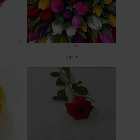
Tulip
READ MORE
3.00
€