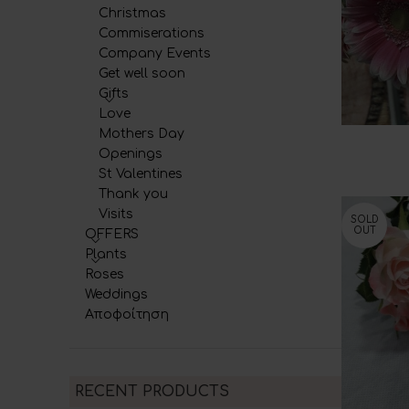
Christmas
Commiserations
Company Events
Get well soon
Gifts
Love
Mothers Day
ADD TO C
Openings
St Valentines
Thank you
Visits
SOLD
OUT
OFFERS
Plants
Roses
Weddings
Αποφοίτηση
RECENT PRODUCTS