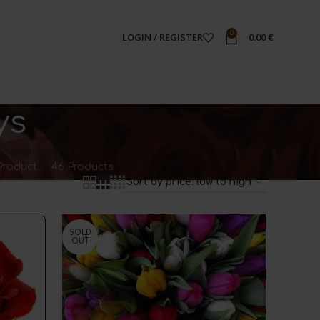
0
LOGIN / REGISTER
0.00
€
ys
ΠΟΦΟΊΤΗΣΗ
OFFERS
 Product
46 Products
SOLD
OUT