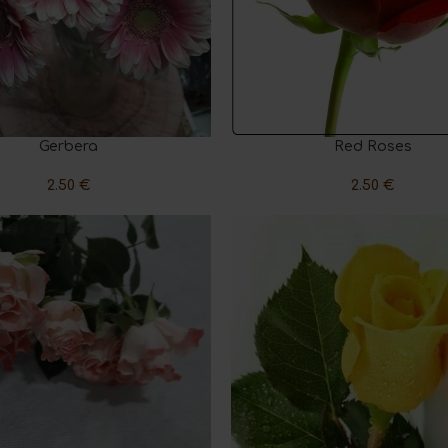
Gerbera
Red Roses
ART
READ MORE
2.50
€
2.50
€