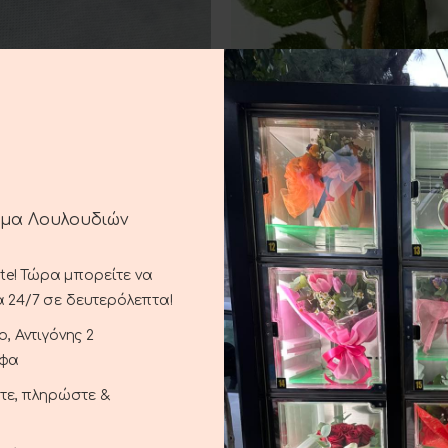
uet With Button Roses
E
3.00
€
Yellow Roses
ADD TO CART
3.00
€
ημα Λουλουδιών
ste! Τώρα μπορείτε να
 24/7 σε δευτερόλεπτα!
, Αντιγόνης 2
αφα
ξτε, πληρώστε &