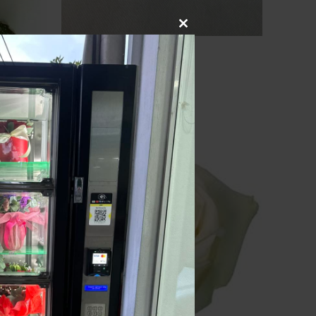
Red Roses
ADD TO CART
3.00
€