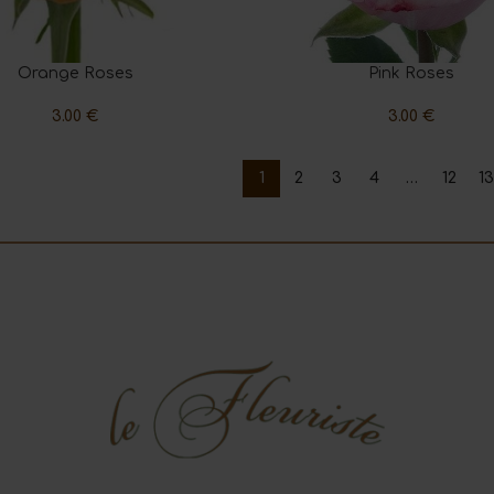
Orange Roses
Pink Roses
ART
ADD TO CART
3.00
€
3.00
€
1
2
3
4
…
12
13