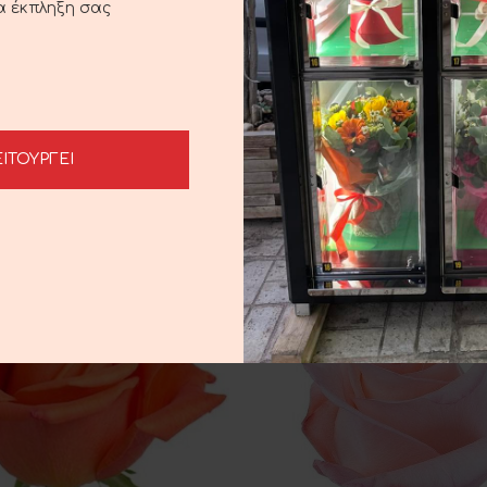
ια έκπληξη σας
Red Roses
ART
3.00
€
ΕΙΤΟΥΡΓΕΙ
Deep Pink Roses
ADD TO CART
3.00
€