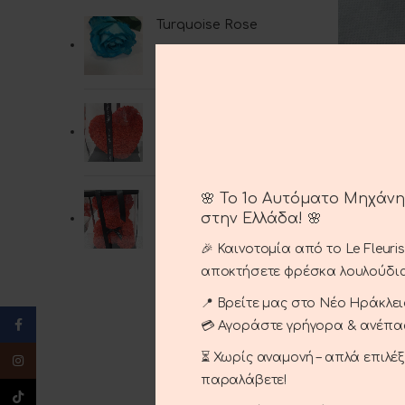
Turquoise Rose
4.00
€
Bouq
READ MOR
Heart With Roses
70.00
€
🌸 Το 1ο Αυτόματο Μηχάν
Bear Dolls
στην Ελλάδα! 🌸
80.00
€
🎉 Καινοτομία από το Le Fleuri
αποκτήσετε φρέσκα λουλούδια
📍 Βρείτε μας στο Νέο Ηράκλειο
Facebook
💳 Αγοράστε γρήγορα & ανέπ
⏳ Χωρίς αναμονή – απλά επιλέ
Instagram
παραλάβετε!
TikTok