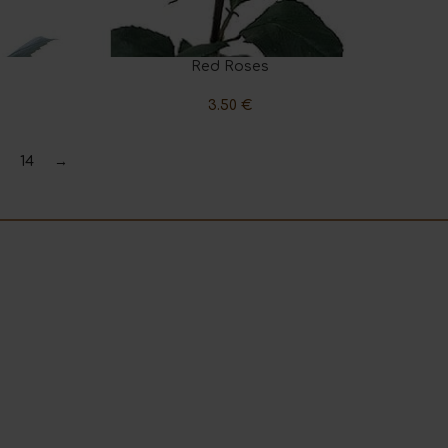
Red Roses
ADD TO CART
3.50
€
14
→