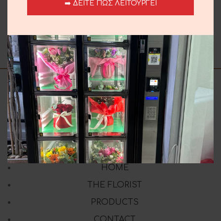
➡️ ΔΕΙΤΕ ΠΩΣ ΛΕΙΤΟΥΡΓΕΙ
White Roses
70.00
€
HOME
THE FLORIST
PRODUCTS
CONTACT