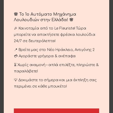
🌸 Το 1ο Αυτόματο Μηχάνημα
Λουλουδιών στην Ελλάδα! 🌸
🎉 Καινοτομία από το Le Fleuriste! Τώρα
μπορείτε να αποκτήσετε φρέσκα λουλούδια
24/7 σε δευτερόλεπτα!
📍 Βρείτε μας στο Νέο Ηράκλειο, Αντιγόνης 2
Floral Arrangement For
Tabletop Arrangement
💳 Αγοράστε γρήγορα & ανέπαφα
Engagement.
100.00
€
⏳ Χωρίς αναμονή – απλά επιλέξτε, πληρώστε &
80.00
€
παραλάβετε!
💡 Δοκιμάστε το σήμερα και μια έκπληξη σας
περιμένει σε κάθε μπουκέτο!