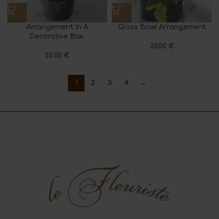
Arrangement In A
Glass Bowl Arrangement
Decorative Box.
30.00
€
25.00
€
1
2
3
4
→