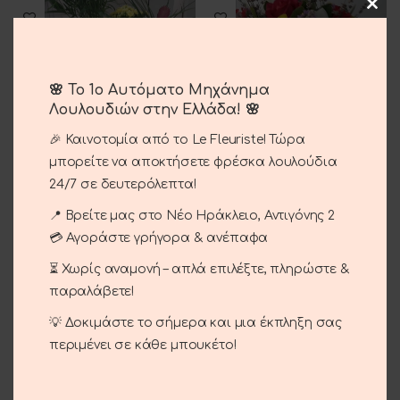
🌸 Το 1ο Αυτόματο Μηχάνημα
Λουλουδιών στην Ελλάδα! 🌸
Plant Arrangement
Floral Arrangement
🎉 Καινοτομία από το Le Fleuriste! Τώρα
25.00
€
25.00
€
μπορείτε να αποκτήσετε φρέσκα λουλούδια
24/7 σε δευτερόλεπτα!
📍 Βρείτε μας στο Νέο Ηράκλειο, Αντιγόνης 2
💳 Αγοράστε γρήγορα & ανέπαφα
⏳ Χωρίς αναμονή – απλά επιλέξτε, πληρώστε &
παραλάβετε!
💡 Δοκιμάστε το σήμερα και μια έκπληξη σας
περιμένει σε κάθε μπουκέτο!
Arrangement In Boxes
Arrangement In Boxes
25.00
€
25.00
€