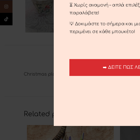
⏳ Χωρίς αναμονή – απλά επιλέ
Instagram
παραλάβετε!
TikTok
💡 Δοκιμάστε το σήμερα και μ
περιμένει σε κάθε μπουκέτο!
➡️ ΔΕΙΤΕ ΠΩΣ Λ
Christmas plant Zouboulaki
Related products