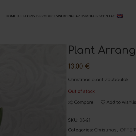
HOME
THE FLORISTS
PRODUCTS
WEDDING
BAPTISM
OFFERS
CONTACT
Plant Arran
13.00
€
Christmas plant Zouboulaki
Out of stock
Compare
Add to wishli
SKU:
03-21
Categories:
Christmas
,
OFFER