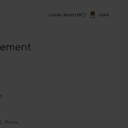
0
LOGIN / REGISTER
0.00
€
gement
st
S
,
Plants