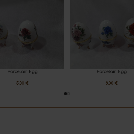
Porcelain Egg
Porcelain Egg
CART
ADD TO CART
5.00
€
8.00
€