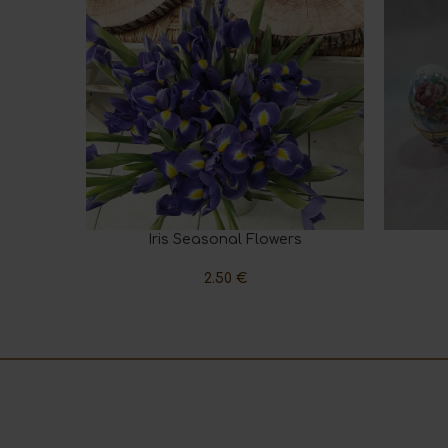
Iris Seasonal Flowers
ADD TO CART
ADD TO 
2.50
€