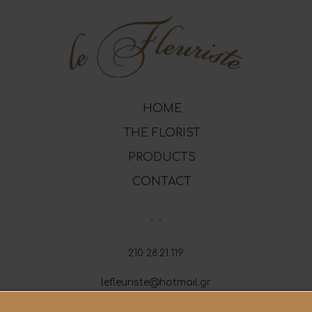
HOME
THE FLORIST
PRODUCTS
CONTACT
210 28.21.119
lefleuriste@hotmail.gr