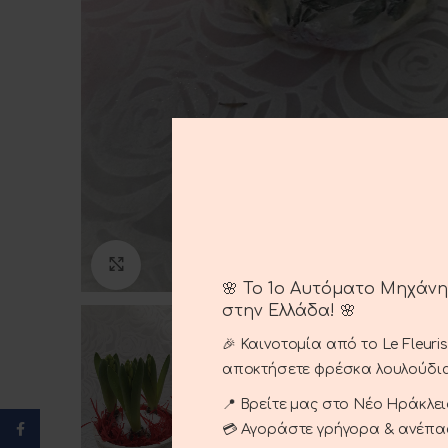
Click to enlarge
🌸 Το 1ο Αυτόματο Μηχάν
στην Ελλάδα! 🌸
🎉 Καινοτομία από το Le Fleuri
αποκτήσετε φρέσκα λουλούδια
📍 Βρείτε μας στο Νέο Ηράκλειο
Facebook
💳 Αγοράστε γρήγορα & ανέπ