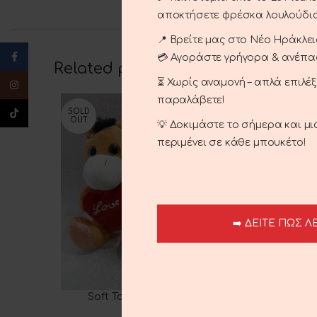
αποκτήσετε φρέσκα λουλούδια
📍 Βρείτε μας στο Νέο Ηράκλειο
Facebook
💳 Αγοράστε γρήγορα & ανέπ
Related products
⏳ Χωρίς αναμονή – απλά επιλέ
Instagram
παραλάβετε!
TikTok
SOLD
OUT
💡 Δοκιμάστε το σήμερα και μ
περιμένει σε κάθε μπουκέτο!
➡️ ΔΕΙΤΕ ΠΩΣ Λ
Soft Toy Donkey With Heart.
READ MORE
ADD TO 