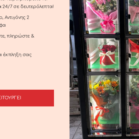
 24/7 σε δευτερόλεπτα!
, Αντιγόνης 2
αφα
ξτε, πληρώστε &
ια έκπληξη σας
ΕΙΤΟΥΡΓΕΙ
Heart with legs
Soft Doll
CART
ADD TO CART