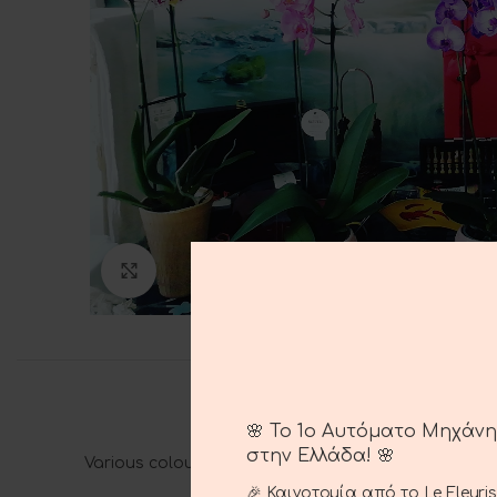
Click to enlarge
🌸 Το 1ο Αυτόματο Μηχάν
στην Ελλάδα! 🌸
Various colours
🎉 Καινοτομία από το Le Fleuri