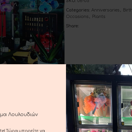
SKU:
06-05
Categories:
Anniversaries
,
Bir
Occasions
,
Plants
Share:
DESCRIPTION
SHIPPING & DELIVERY
ημα Λουλουδιών
ste! Τώρα μπορείτε να