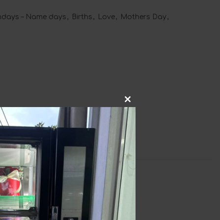
thdays – Name days
,
Births
,
Love
,
Mothers Day
,