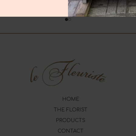
10.00
€
15.00
€
HOME
THE FLORIST
PRODUCTS
CONTACT