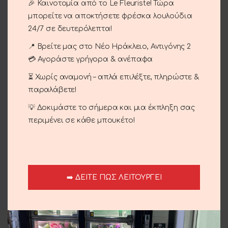
🎉 Καινοτομία από το Le Fleuriste! Τώρα
μπορείτε να αποκτήσετε φρέσκα λουλούδια
24/7 σε δευτερόλεπτα!
ADD TO CART
📍 Βρείτε μας στο Νέο Ηράκλειο, Αντιγόνης 2
Compare
Add to wishlist
💳 Αγοράστε γρήγορα & ανέπαφα
⏳ Χωρίς αναμονή – απλά επιλέξτε, πληρώστε &
SKU:
01-02
παραλάβετε!
Categories:
Birthdays – Name days
,
Bouquets
,
💡 Δοκιμάστε το σήμερα και μια έκπληξη σας
Occasions
,
Roses
,
St Valentines
περιμένει σε κάθε μπουκέτο!
Share:
Description
Imported red roses with a red ribbon
➡️ ΔΕΙΤΕ ΠΩΣ ΛΕΙΤΟΥΡΓΕΙ
Additional information
Shipping & Delivery