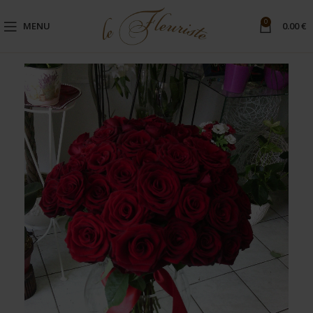
0
MENU
0.00
€