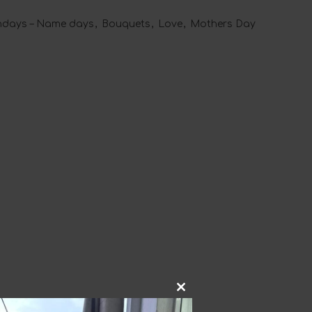
thdays – Name days
,
Bouquets
,
Love
,
Mothers Day