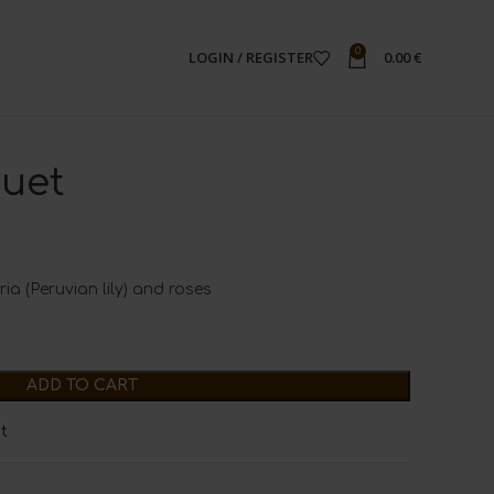
0
LOGIN / REGISTER
0.00
€
uet
ria (Peruvian lily) and roses
ADD TO CART
st