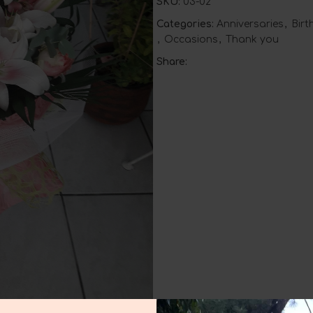
SKU:
03-02
Categories:
Anniversaries
,
Bir
,
Occasions
,
Thank you
Share: