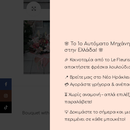
Click to enlarge
🌸 Το 1ο Αυτόματο Μηχάν
στην Ελλάδα! 🌸
🎉 Καινοτομία από το Le Fleuri
αποκτήσετε φρέσκα λουλούδια
📍 Βρείτε μας στο Νέο Ηράκλειο
Facebook
💳 Αγοράστε γρήγορα & ανέπ
⏳ Χωρίς αναμονή – απλά επιλέ
Instagram
παραλάβετε!
TikTok
💡 Δοκιμάστε το σήμερα και μ
Bouquet with , lilium , alstroemeria (Peruvian lily) an
περιμένει σε κάθε μπουκέτο!