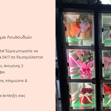
ημα Λουλουδιών
ste! Τώρα μπορείτε να
 24/7 σε δευτερόλεπτα!
, Αντιγόνης 2
αφα
ξτε, πληρώστε &
DESCRIPTION
ADDITIONAL INFORMATION
SHIPPING & DELIVERY
ια έκπληξη σας
d roses