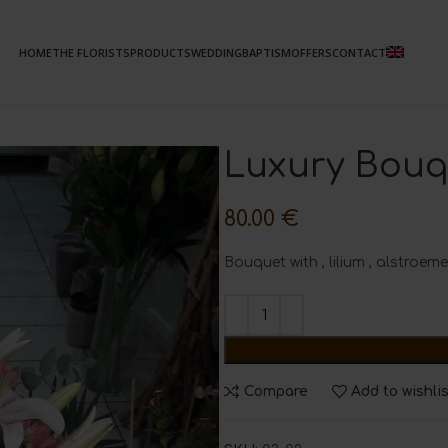
HOME
THE FLORISTS
PRODUCTS
WEDDING
BAPTISM
OFFERS
CONTACT
Luxury Bouq
80.00
€
Bouquet with , lilium , alstroeme
Compare
Add to wishli