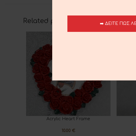
Related products
➡️ ΔΕΙΤΕ ΠΩΣ Λ
Acrylic Heart Frame
ADD TO CART
ADD TO 
10.00
€