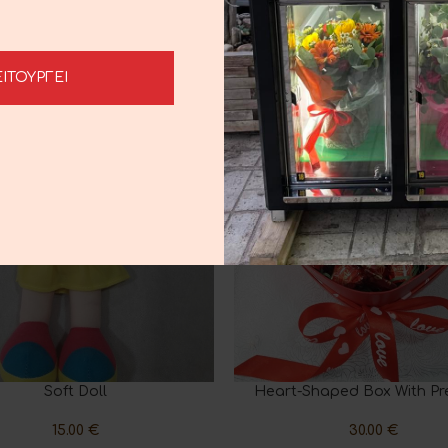
ΕΙΤΟΥΡΓΕΙ
Soft Doll
Heart-Shaped Box With Pr
CART
ADD TO CART
15.00
€
30.00
€