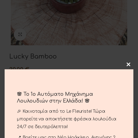
Click to enlarge
Lucky Bamboo
30.00
€
Lucky bamboo
🌸 Το 1ο Αυτόματο Μηχάνημα
Λουλουδιών στην Ελλάδα! 🌸
ADD TO CART
🎉 Καινοτομία από το Le Fleuriste! Τώρα
μπορείτε να αποκτήσετε φρέσκα λουλούδια
Compare
Add to wishlist
24/7 σε δευτερόλεπτα!
📍 Βρείτε μας στο Νέο Ηράκλειο, Αντιγόνης 2