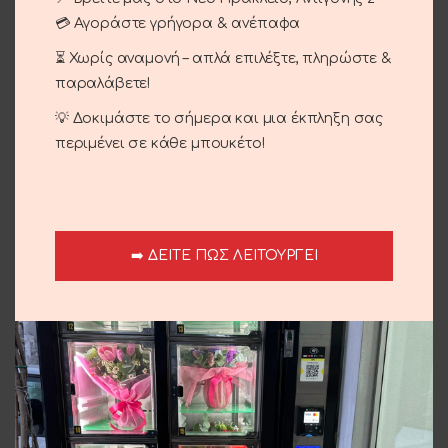
SKU:
09-67
💳 Αγοράστε γρήγορα & ανέπαφα
Categories:
Bonsai
,
Company Events
,
Get well soon
,
⏳ Χωρίς αναμονή – απλά επιλέξτε, πληρώστε &
Occasions
,
Openings
,
Plants
παραλάβετε!
Share:
💡 Δοκιμάστε το σήμερα και μια έκπληξη σας
περιμένει σε κάθε μπουκέτο!
Description
Lucky bamboo
Shipping & Delivery
➡️ ΔΕΙΤΕ ΠΩΣ ΛΕΙΤΟΥΡΓΕΙ
Related products