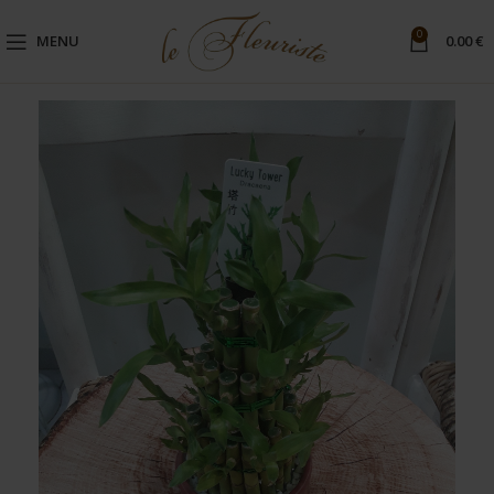
0
MENU
0.00
€