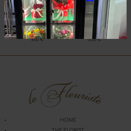
Heart Red-Gold
Soft Doll
8.00
€
15.00
€
HOME
THE FLORIST