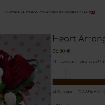
HOME
THE FLORISTS
PRODUCTS
WEDDING
BAPTISM
OFFERS
CONTACT
Heart Arran
25.00
€
Mini Bouquet in ceramic pot h
Compare
Add to wishli