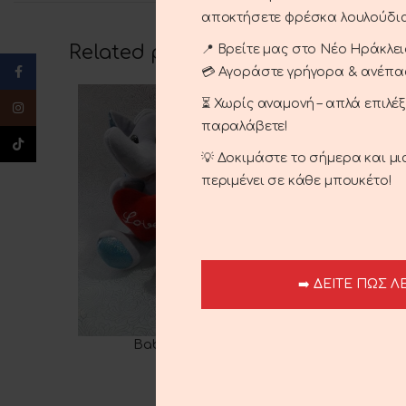
αποκτήσετε φρέσκα λουλούδια
Related products
📍 Βρείτε μας στο Νέο Ηράκλειο
Facebook
💳 Αγοράστε γρήγορα & ανέπ
⏳ Χωρίς αναμονή – απλά επιλέ
Instagram
παραλάβετε!
TikTok
💡 Δοκιμάστε το σήμερα και μ
περιμένει σε κάθε μπουκέτο!
➡️ ΔΕΙΤΕ ΠΩΣ Λ
Baby Elephant Heart
ADD TO CART
ADD TO 
8.00
€