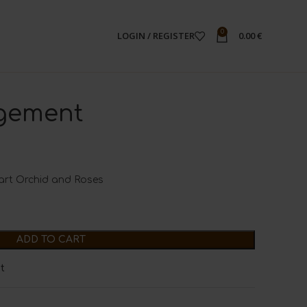
0
LOGIN / REGISTER
0.00
€
gement
eart Orchid and Roses
ADD TO CART
st