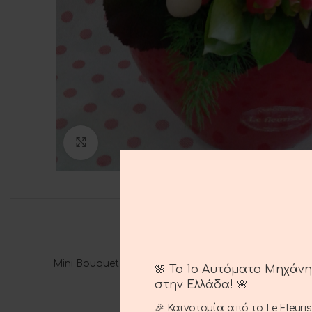
Click to enlarge
Mini Bouquet in ceramic pot heart Orchid and Rose
🌸 Το 1ο Αυτόματο Μηχάν
στην Ελλάδα! 🌸
🎉 Καινοτομία από το Le Fleuri