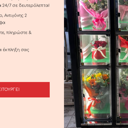
 24/7 σε δευτερόλεπτα!
, Αντιγόνης 2
αφα
ξτε, πληρώστε &
ια έκπληξη σας
ΕΙΤΟΥΡΓΕΙ
Baby
Soft Doll
CART
ADD TO CART
15.00
€
15.00
€