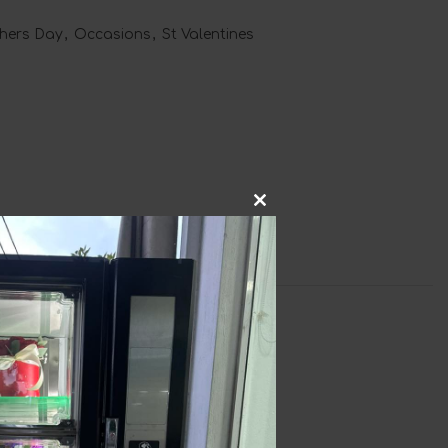
hers Day
,
Occasions
,
St Valentines