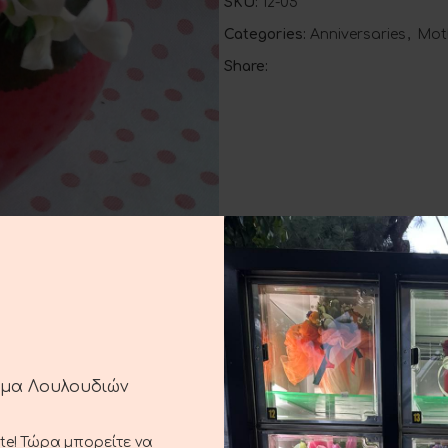
SKU:
12-05
Categories:
Anniversaries
,
Mot
Share:
DESCRIPTION
ADDITIONAL INFORMATION
SHIPPING & DELIVERY
s
ημα Λουλουδιών
ste! Τώρα μπορείτε να