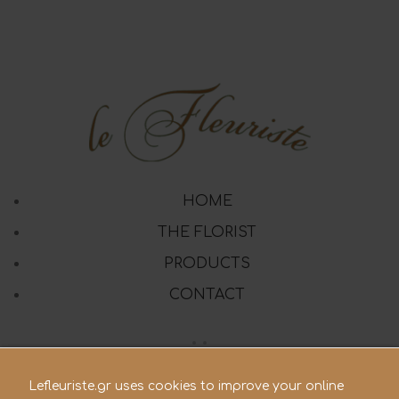
HOME
THE FLORIST
PRODUCTS
CONTACT
Lefleuriste.gr uses cookies to improve your online
210 28.21.119