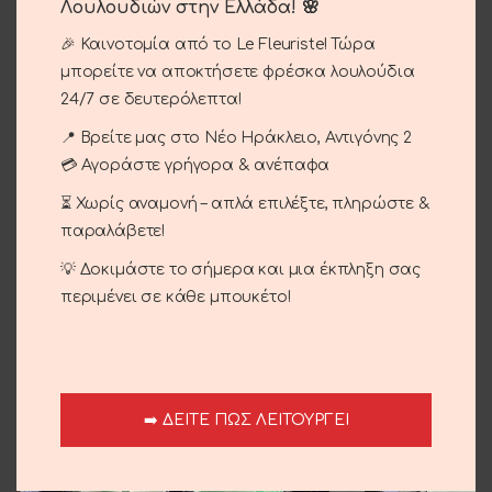
Λουλουδιών στην Ελλάδα! 🌸
Gold Tree
🎉 Καινοτομία από το Le Fleuriste! Τώρα
60.00
€
μπορείτε να αποκτήσετε φρέσκα λουλούδια
24/7 σε δευτερόλεπτα!
Handmade tree decorated with orange slices and
📍 Βρείτε μας στο Νέο Ηράκλειο, Αντιγόνης 2
caramels 65 cm
💳 Αγοράστε γρήγορα & ανέπαφα
Out of stock
⏳ Χωρίς αναμονή – απλά επιλέξτε, πληρώστε &
Compare
Add to wishlist
παραλάβετε!
💡 Δοκιμάστε το σήμερα και μια έκπληξη σας
SKU:
13-19
περιμένει σε κάθε μπουκέτο!
Categories:
Christmas
,
Occasions
Share:
Description
➡️ ΔΕΙΤΕ ΠΩΣ ΛΕΙΤΟΥΡΓΕΙ
Handmade tree decorated with orange slices and
caramels 65 cm