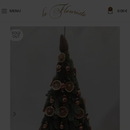
0
MENU
0.00
€
SOLD
OUT