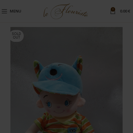
0
MENU
0.00
€
SOLD
OUT