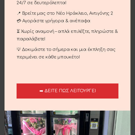
24/7 σε δευτερόλεπτα!
Out of stock
📍 Βρείτε μας στο Νέο Ηράκλειο, Αντιγόνης 2
Compare
Add to wishlist
💳 Αγοράστε γρήγορα & ανέπαφα
⏳ Χωρίς αναμονή – απλά επιλέξτε, πληρώστε &
SKU:
06-16
παραλάβετε!
Categories:
Births
,
Gifts
,
Occasions
💡 Δοκιμάστε το σήμερα και μια έκπληξη σας
Share:
περιμένει σε κάθε μπουκέτο!
Description
Baby boy 20cm
➡️ ΔΕΙΤΕ ΠΩΣ ΛΕΙΤΟΥΡΓΕΙ
Shipping & Delivery
Related products