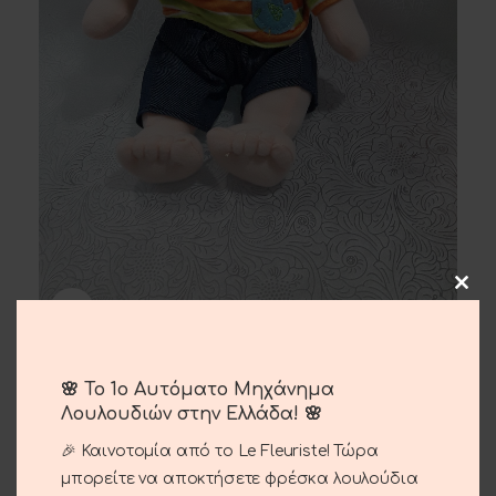
Click to enlarge
Baby Boy
🌸 Το 1ο Αυτόματο Μηχάνημα
Λουλουδιών στην Ελλάδα! 🌸
15.00
€
🎉 Καινοτομία από το Le Fleuriste! Τώρα
μπορείτε να αποκτήσετε φρέσκα λουλούδια
Baby boy 20cm