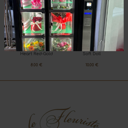
Heart Red-Gold
Soft Doll
8.00
€
10.00
€