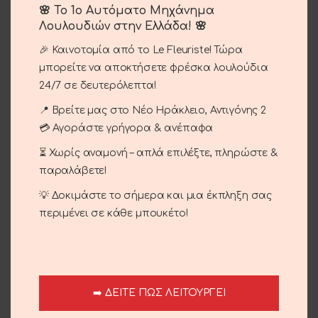
Αποχυμωμενο τριαντάφυλλο rainboow σε καμπάνα
🌸 Το 1ο Αυτόματο Μηχάνημα
γυάλινή με ξύλινη βάση .
Λουλουδιών στην Ελλάδα! 🌸
🎉 Καινοτομία από το Le Fleuriste! Τώρα
μπορείτε να αποκτήσετε φρέσκα λουλούδια
ΠΡΟΣΘΉΚΗ ΣΤΟ ΚΑΛΆΘΙ
24/7 σε δευτερόλεπτα!
Σύγκριση
Αγαπημένο
📍 Βρείτε μας στο Νέο Ηράκλειο, Αντιγόνης 2
💳 Αγοράστε γρήγορα & ανέπαφα
Κωδικός προϊόντος:
16-17
⏳ Χωρίς αναμονή – απλά επιλέξτε, πληρώστε &
παραλάβετε!
Κατηγορίες:
Αγίου Βαλεντίνου
,
Γενέθλια - Γιορτή
,
Δώρα
,
Επέτειος
,
Έρωτας
,
Περιστάσεις
💡 Δοκιμάστε το σήμερα και μια έκπληξη σας
περιμένει σε κάθε μπουκέτο!
Brand:
Le Fleuriste
Share:
Περιγραφή
Αποχυμωμενο τριαντάφυλλο rainboow σε καμπάνα
➡️ ΔΕΙΤΕ ΠΩΣ ΛΕΙΤΟΥΡΓΕΙ
γυάλινιη με ξύλινη βάση .