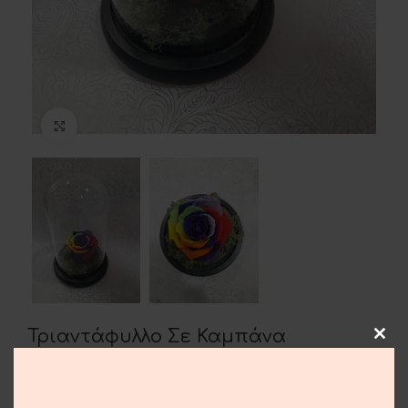
Μεγέθυνση
Τριαντάφυλλο Σε Καμπάνα
40.00
€