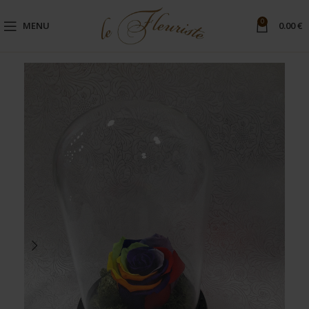
0
MENU
0.00
€