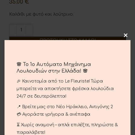
35.00
€
Καλάθι με φυτό και λούτρινο.
ΠΡΟΣΘΉΚΗ ΣΤΟ ΚΑΛΆΘΙ
Σύγκριση
Αγαπημένο
🌸 Το 1ο Αυτόματο Μηχάνημα
Λουλουδιών στην Ελλάδα! 🌸
Κωδικός προϊόντος:
06-08
Κατηγορίες:
Γενέθλια - Γιορτή
,
Γέννηση
,
Περιστάσεις
🎉 Καινοτομία από το Le Fleuriste! Τώρα
μπορείτε να αποκτήσετε φρέσκα λουλούδια
Brand:
Le Fleuriste
24/7 σε δευτερόλεπτα!
Share:
📍 Βρείτε μας στο Νέο Ηράκλειο, Αντιγόνης 2
💳 Αγοράστε γρήγορα & ανέπαφα
Περιγραφή
Καλάθι με φυτό καλανχοι και λούτρινο.
⏳ Χωρίς αναμονή – απλά επιλέξτε, πληρώστε &
παραλάβετε!