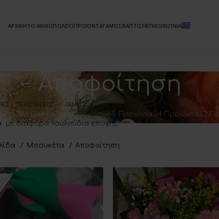
ΑΡΧΙΚΗ
ΤΟ ΑΝΘΟΠΩΛΕΙΟ
ΠΡΟΪΟΝΤΑ
ΓΑΜΟΣ
ΒΑΠΤΙΣΗ
ΕΠΙΚΟΙΝΩΝΙΑ
Αποφοίτηση
ΡΈΣ
ΠΕΡΙΣΤΆΣΕΙΣ
ΓΆΜΟΣ
ΦΥΤΆ
ΆΝΘΗ
ΜΠΟΥ
όντα
306 Προϊόντα
6 Προϊόντα
65 Προϊόντα
54 Προϊόντα
52 Π
 με διάφορα λουλούδια εποχής.
ελίδα
Μπουκέτα
Αποφοίτηση