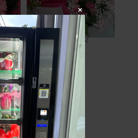
Ανθοδέσμη Ροζ
ΠΡΟΣΘΉΚΗ ΣΤΟ ΚΑΛΆΘΙ
35.00
€