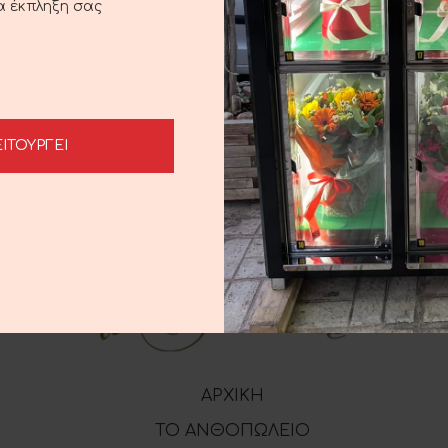
ια έκπληξη σας
Μπουκέτο εποχής
 ΣΤΟ ΚΑΛΆΘΙ
35.00
€
ΕΙΤΟΥΡΓΕΙ
ΑΡΧΙΚΗ
ΤΟ ΑΝΘΟΠΩΛΕΙΟ