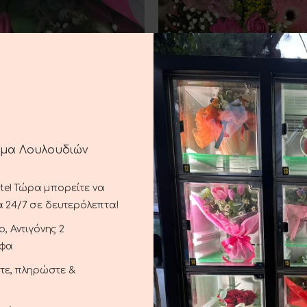
Τουλίπες
Μπουκέτο εποχής
 ΣΤΟ ΚΑΛΆΘΙ
ΠΡΟΣΘΉΚΗ ΣΤΟ ΚΑΛΆΘΙ
ημα Λουλουδιών
25.00
€
27.00
€
ste! Τώρα μπορείτε να
 24/7 σε δευτερόλεπτα!
, Αντιγόνης 2
αφα
ξτε, πληρώστε &