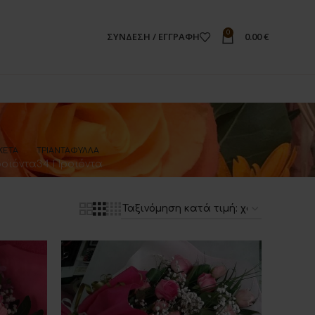
0
ΣΎΝΔΕΣΗ / ΕΓΓΡΑΦΉ
0.00
€
ΚΈΤΑ
ΤΡΙΑΝΤΆΦΥΛΛΑ
ροϊόντα
34 Προϊόντα