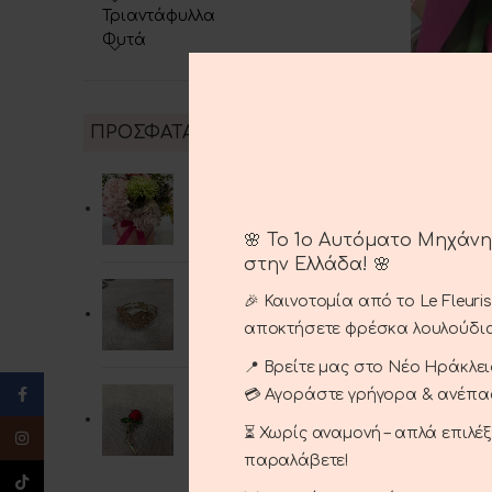
Τριαντάφυλλα
Φυτά
ΠΡΟΣΦΑΤΑ ΠΡΟΪΟΝΤΑ
Κούτα με λουλούδια
ΠΡΟΣΘΉΚΗ
50.00
€
🌸 Το 1ο Αυτόματο Μηχάν
στην Ελλάδα! 🌸
Σετ jewerly pink
🎉 Καινοτομία από το Le Fleuri
25.00
€
αποκτήσετε φρέσκα λουλούδια
📍 Βρείτε μας στο Νέο Ηράκλειο
Facebook
Καρφίτσες
💳 Αγοράστε γρήγορα & ανέπ
15.00
€
⏳ Χωρίς αναμονή – απλά επιλέ
Instagram
παραλάβετε!
TikTok