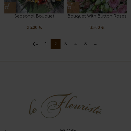
Seasonal Bouquet
Bouquet With Button Roses
35.00
€
35.00
€
←
1
2
3
4
5
→