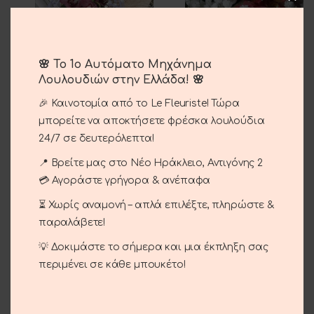
🌸 Το 1ο Αυτόματο Μηχάνημα
Λουλουδιών στην Ελλάδα! 🌸
Orchids Bouquet
Bouquet Pink-White
🎉 Καινοτομία από το Le Fleuriste! Τώρα
μπορείτε να αποκτήσετε φρέσκα λουλούδια
35.00
€
35.00
€
24/7 σε δευτερόλεπτα!
📍 Βρείτε μας στο Νέο Ηράκλειο, Αντιγόνης 2
💳 Αγοράστε γρήγορα & ανέπαφα
⏳ Χωρίς αναμονή – απλά επιλέξτε, πληρώστε &
παραλάβετε!
💡 Δοκιμάστε το σήμερα και μια έκπληξη σας
Ανθοδέσμη Ροζ
περιμένει σε κάθε μπουκέτο!
35.00
€
Roses In A Heart Box
35.00
€