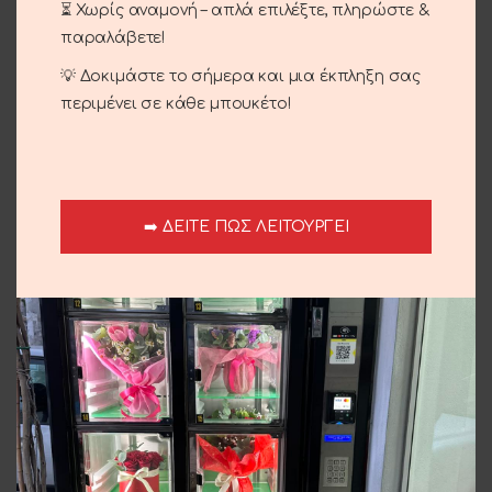
⏳ Χωρίς αναμονή – απλά επιλέξτε, πληρώστε &
Περιγραφή
παραλάβετε!
Τριαντάφυλλα με γράμματα I LOVE YOU.
💡 Δοκιμάστε το σήμερα και μια έκπληξη σας
περιμένει σε κάθε μπουκέτο!
Αποστολή και παράδοση
Σχετικά προϊόντα
➡️ ΔΕΙΤΕ ΠΩΣ ΛΕΙΤΟΥΡΓΕΙ
Λευκά Τριαντάφυλλα
Κόκκινα Τριαντάφυλλα
Μ
(Κ