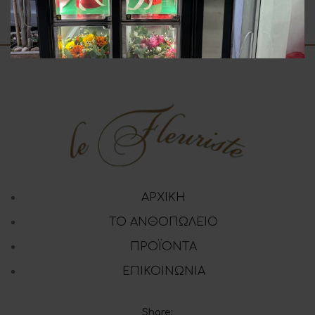
3.00
€
3.00
€
ΑΡΧΙΚΗ
ΤΟ ΑΝΘΟΠΩΛΕΙΟ
ΠΡΟΪΟΝΤΑ
ΕΠΙΚΟΙΝΩΝΙΑ
Share: