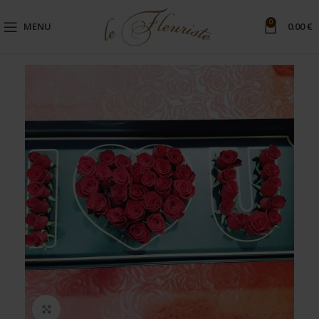
0
MENU
0.00
€
Μεγέθυνση