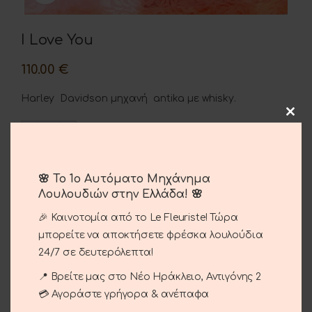
I Love You
110.00
€
Harley Davidson μηχανή antika με whisky.
ΠΡΟΣΘΉΚΗ ΣΤΟ ΚΑΛΆΘΙ
🌸 Το 1ο Αυτόματο Μηχάνημα
Σύγκριση
Αγαπημένο
Λουλουδιών στην Ελλάδα! 🌸
🎉 Καινοτομία από το Le Fleuriste! Τώρα
Κωδικός προϊόντος:
14-45
μπορείτε να αποκτήσετε φρέσκα λουλούδια
Κατηγορίες:
Αγίου Βαλεντίνου
,
Έρωτας
,
Ευχαριστώ
,
24/7 σε δευτερόλεπτα!
Περιστάσεις
📍 Βρείτε μας στο Νέο Ηράκλειο, Αντιγόνης 2
Share:
💳 Αγοράστε γρήγορα & ανέπαφα