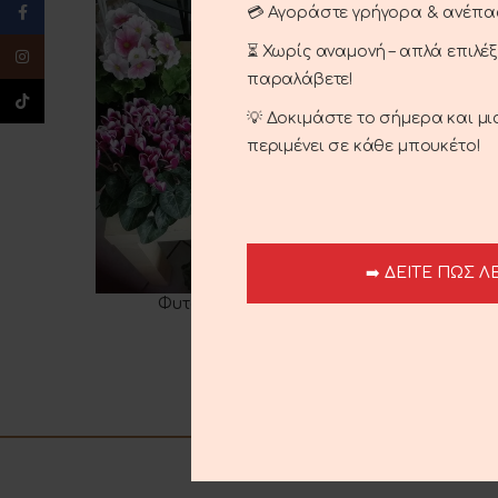
Facebook
💳 Αγοράστε γρήγορα & ανέπ
⏳ Χωρίς αναμονή – απλά επιλέ
Instagram
παραλάβετε!
TikTok
💡 Δοκιμάστε το σήμερα και μ
περιμένει σε κάθε μπουκέτο!
➡️ ΔΕΙΤΕ ΠΩΣ Λ
Φυτά Εποχής Με Άνθη
ΠΡΟΣΘΉΚΗ ΣΤΟ ΚΑΛΆΘΙ
ΠΡΟΣΘΉΚ
8.00
€