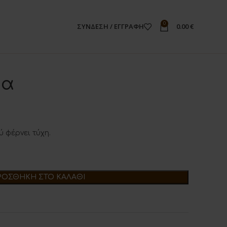
0
ΣΎΝΔΕΣΗ / ΕΓΓΡΑΦΉ
0.00
€
ρα
 φέρνει τύχη.
ΡΟΣΘΉΚΗ ΣΤΟ ΚΑΛΆΘΙ