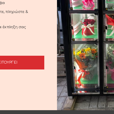
αφα
ξτε, πληρώστε &
ια έκπληξη σας
ΕΙΤΟΥΡΓΕΙ
Τιλανσία Φυτό
Φυτό Ελιά
Η ΣΤΟ ΚΑΛΆΘΙ
ΠΡΟΣΘΉΚΗ ΣΤΟ ΚΑΛΆΘΙ
25.00
€
30.00
€