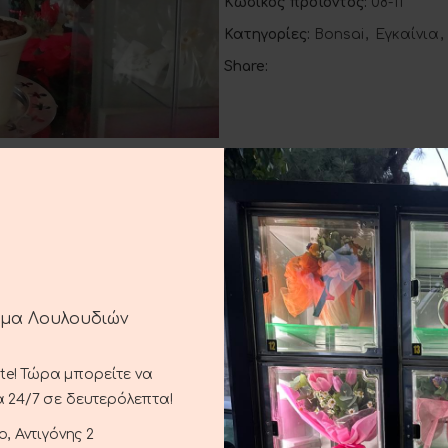
Κωδικός προϊόντος:
08-11
Κατηγορίες:
Bonsai
,
Εγκαίνια
,
Share:
ΠΕΡΙΓΡΑΦΉ
ΕΠΙΠΛΈΟΝ ΠΛΗΡΟΦΟΡΊΕΣ
ΑΠΟΣΤΟΛΉ ΚΑΙ ΠΑΡΆΔΟΣ
ημα Λουλουδιών
ste! Τώρα μπορείτε να
 24/7 σε δευτερόλεπτα!
, Αντιγόνης 2