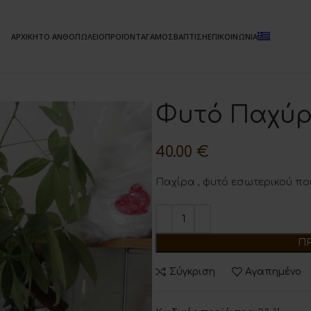
ΑΡΧΙΚΗ
ΤΟ ΑΝΘΟΠΩΛΕΙΟ
ΠΡΟΪΟΝΤΑ
ΓΑΜΟΣ
ΒΑΠΤΙΣΗ
ΕΠΙΚΟΙΝΩΝΙΑ
Φυτό Παχύ
40.00
€
Παχίρα , φυτό εσωτερικού πού
Π
Σύγκριση
Αγαπημένο