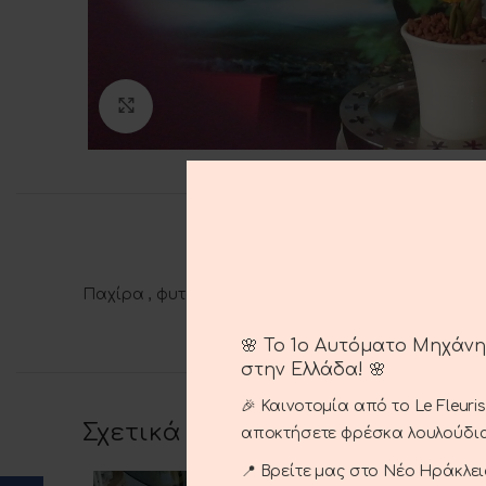
Μεγέθυνση
Παχίρα , φυτό εσωτερικού πού φέρνει τύχη.
🌸 Το 1ο Αυτόματο Μηχάν
στην Ελλάδα! 🌸
🎉 Καινοτομία από το Le Fleuri
Σχετικά προϊόντα
αποκτήσετε φρέσκα λουλούδια
📍 Βρείτε μας στο Νέο Ηράκλειο