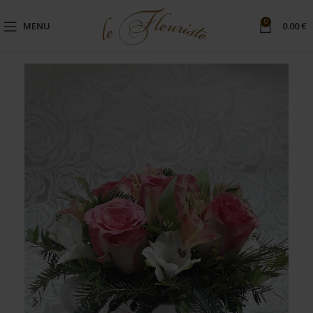
0
MENU
0.00
€