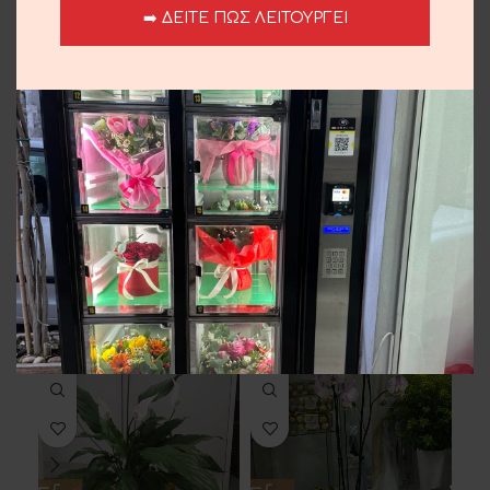
Συνθέσεις
➡️ ΔΕΙΤΕ ΠΩΣ ΛΕΙΤΟΥΡΓΕΙ
Share:
Περιγραφή
Φλιτζάνι γεμάτο λουλούδια εποχής.
Αποστολή και παράδοση
Σχετικά προϊόντα