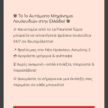
🌸 Το 1ο Αυτόματο Μηχάνημα
Λουλουδιών στην Ελλάδα! 🌸
Φλιτζάνι Σύνθεση
🎉 Καινοτομία από το Le Fleuriste! Τώρα
μπορείτε να αποκτήσετε φρέσκα λουλούδια
30.00
€
24/7 σε δευτερόλεπτα!
📍 Βρείτε μας στο Νέο Ηράκλειο, Αντιγόνης 2
Φλιτζάνι γεμάτο λουλούδια εποχής.
💳 Αγοράστε γρήγορα & ανέπαφα
⏳ Χωρίς αναμονή – απλά επιλέξτε, πληρώστε &
παραλάβετε!
ΠΡΟΣΘΉΚΗ ΣΤΟ ΚΑΛΆΘΙ
💡 Δοκιμάστε το σήμερα και μια έκπληξη σας
Σύγκριση
Αγαπημένο
περιμένει σε κάθε μπουκέτο!
Κωδικός προϊόντος:
13-25
Κατηγορίες:
Περιστάσεις
,
Εταιρικά
,
Επίσκεψη
,