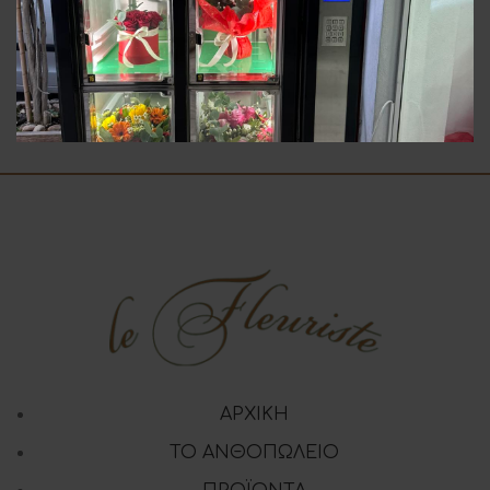
Φυτό Σπαθίφυλλο
Χριστουγεννιάτικη
Πιατέλα
30.00
€
30.00
€
ΑΡΧΙΚΗ
ΤΟ ΑΝΘΟΠΩΛΕΙΟ