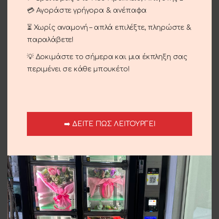
Κατηγορίες:
Προσφορές
,
Περιστάσεις
,
Γέννηση
,
💳 Αγοράστε γρήγορα & ανέπαφα
Γενέθλια - Γιορτή
,
Επίσκεψη
,
Περαστικά
,
Φυτά
⏳ Χωρίς αναμονή – απλά επιλέξτε, πληρώστε &
Share:
παραλάβετε!
Περιγραφή
💡 Δοκιμάστε το σήμερα και μια έκπληξη σας
Σύνθεση με διαφορά λουλούδια.
περιμένει σε κάθε μπουκέτο!
Αποστολή και παράδοση
➡️ ΔΕΙΤΕ ΠΩΣ ΛΕΙΤΟΥΡΓΕΙ
Σχετικά προϊόντα