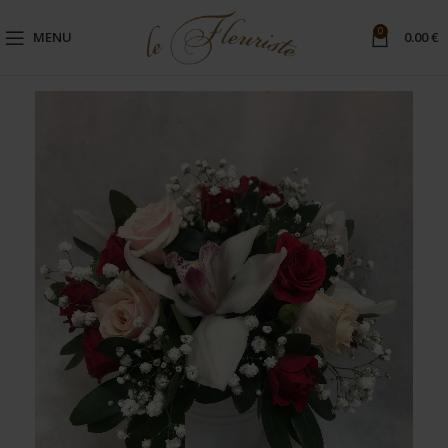
0
MENU
0.00
€