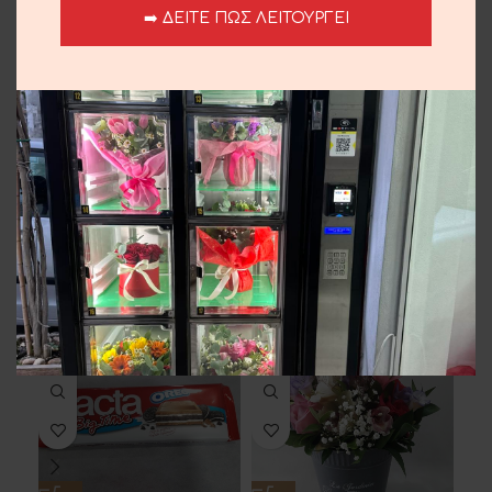
Συνθέσεις
➡️ ΔΕΙΤΕ ΠΩΣ ΛΕΙΤΟΥΡΓΕΙ
Share:
Περιγραφή
Γυαλιά με ορχιδέες , ζερμπερα και τριαντάφυλλα.
Αποστολή και παράδοση
Σχετικά προϊόντα