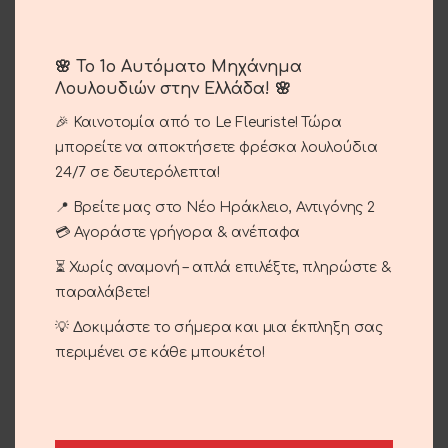
🌸 Το 1ο Αυτόματο Μηχάνημα
Λουλουδιών στην Ελλάδα! 🌸
Σύνθεση Γυάλα
🎉 Καινοτομία από το Le Fleuriste! Τώρα
μπορείτε να αποκτήσετε φρέσκα λουλούδια
30.00
€
24/7 σε δευτερόλεπτα!
📍 Βρείτε μας στο Νέο Ηράκλειο, Αντιγόνης 2
Γυάλα με ορχιδέες , ζερμπέρα και τριαντάφυλλα.
💳 Αγοράστε γρήγορα & ανέπαφα
⏳ Χωρίς αναμονή – απλά επιλέξτε, πληρώστε &
παραλάβετε!
ΠΡΟΣΘΉΚΗ ΣΤΟ ΚΑΛΆΘΙ
💡 Δοκιμάστε το σήμερα και μια έκπληξη σας
Σύγκριση
Αγαπημένο
περιμένει σε κάθε μπουκέτο!
Κωδικός προϊόντος:
15-39
Κατηγορίες:
Προσφορές
,
Γενέθλια - Γιορτή
,