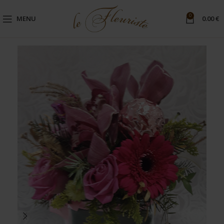
0
MENU
0.00
€