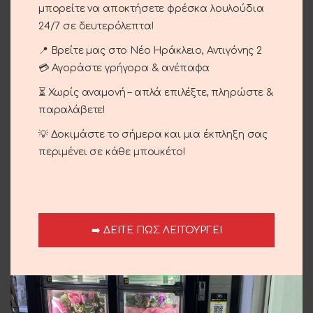
μπορείτε να αποκτήσετε φρέσκα λουλούδια
24/7 σε δευτερόλεπτα!
ΠΡΟΣΘΉΚΗ ΣΤΟ ΚΑΛΆΘΙ
📍 Βρείτε μας στο Νέο Ηράκλειο, Αντιγόνης 2
Σύγκριση
Αγαπημένο
💳 Αγοράστε γρήγορα & ανέπαφα
⏳ Χωρίς αναμονή – απλά επιλέξτε, πληρώστε &
Κωδικός προϊόντος:
15-87
παραλάβετε!
Κατηγορίες:
Βάπτιση
,
Βάπτιση
💡 Δοκιμάστε το σήμερα και μια έκπληξη σας
Share:
περιμένει σε κάθε μπουκέτο!
Περιγραφή
Στολισμό με θέμα travel για αγόρι.
➡️ ΔΕΙΤΕ ΠΩΣ ΛΕΙΤΟΥΡΓΕΙ
Αποστολή και παράδοση
Σχετικά προϊόντα