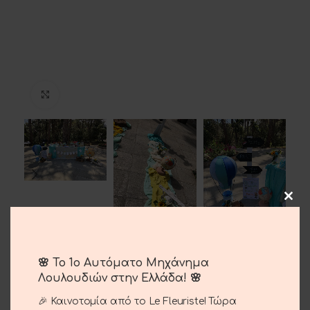
Μεγέθυνση
Στολισμού βάπτιση
🌸 Το 1ο Αυτόματο Μηχάνημα
Λουλουδιών στην Ελλάδα! 🌸
450.00
€
🎉 Καινοτομία από το Le Fleuriste! Τώρα