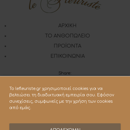
ΑΡΧΙΚΗ
ΤΟ ΑΝΘΟΠΩΛΕΙΟ
ΠΡΟΪΟΝΤΑ
ΕΠΙΚΟΙΝΩΝΙΑ
Share:
To lefleuriste.gr χρησιμοποιεί cookies για να
210 28.21.119
βελτιώσει τη διαδικτυακή εμπειρία σου. Εφόσον
συνεχίσεις, συμφωνείς με την χρήση των cookies
lefleuriste@hotmail.gr
από εμάς.