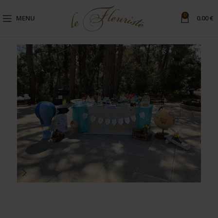
0
MENU
0.00
€