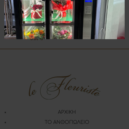
Μπουκέτο Εποχής
Κόκκινα Τριαντάφυλλα
35.00
€
3.50
€
ΑΡΧΙΚΗ
ΤΟ ΑΝΘΟΠΩΛΕΙΟ