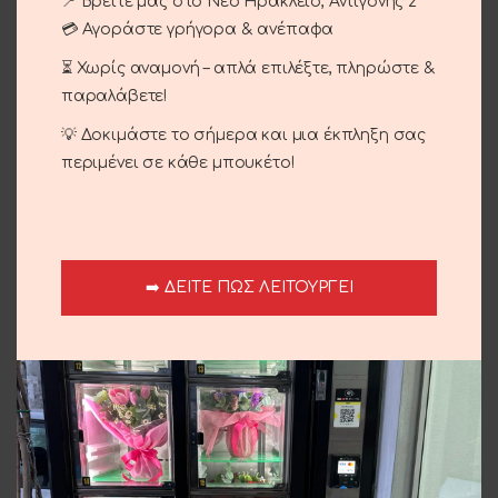
📍 Βρείτε μας στο Νέο Ηράκλειο, Αντιγόνης 2
Κωδικός προϊόντος:
14 -19
💳 Αγοράστε γρήγορα & ανέπαφα
Κατηγορίες:
Περιστάσεις
,
Πάσχα
⏳ Χωρίς αναμονή – απλά επιλέξτε, πληρώστε &
Share:
παραλάβετε!
💡 Δοκιμάστε το σήμερα και μια έκπληξη σας
Περιγραφή
περιμένει σε κάθε μπουκέτο!
Μαγιάτικο στεφάνι με αμάρανθω.
Αποστολή και παράδοση
➡️ ΔΕΙΤΕ ΠΩΣ ΛΕΙΤΟΥΡΓΕΙ
Σχετικά προϊόντα