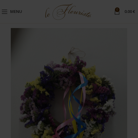
0
MENU
0.00
€