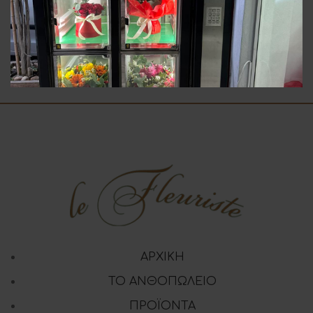
Λευκά Τριαντάφυλλα
Κόκκινα Τριαντάφυλλα
3.00
€
3.50
€
ΑΡΧΙΚΗ
ΤΟ ΑΝΘΟΠΩΛΕΙΟ
ΠΡΟΪΟΝΤΑ