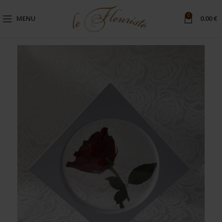
0
MENU
0.00
€