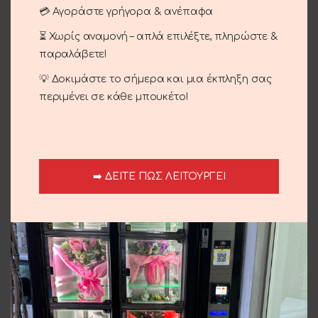
💳 Αγοράστε γρήγορα & ανέπαφα
Επέτειος
,
Έρωτας
Share:
⏳ Χωρίς αναμονή – απλά επιλέξτε, πληρώστε &
παραλάβετε!
Περιγραφή
💡 Δοκιμάστε το σήμερα και μια έκπληξη σας
Παραθυράκι με τριαντάφυλλο.
περιμένει σε κάθε μπουκέτο!
Αποστολή και παράδοση
➡️ ΔΕΙΤΕ ΠΩΣ ΛΕΙΤΟΥΡΓΕΙ
Σχετικά προϊόντα