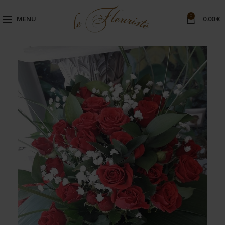
0
MENU
0.00
€