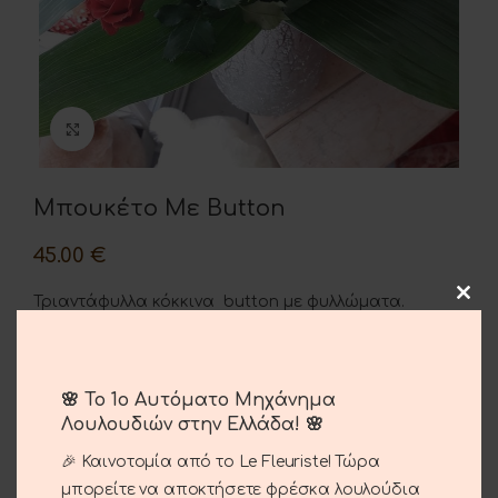
Μεγέθυνση
Μπουκέτο Με Button
45.00
€
Τριαντάφυλλα κόκκινα button με φυλλώματα.
🌸 Το 1ο Αυτόματο Μηχάνημα
ΠΡΟΣΘΉΚΗ ΣΤΟ ΚΑΛΆΘΙ
Λουλουδιών στην Ελλάδα! 🌸
Σύγκριση
Αγαπημένο
🎉 Καινοτομία από το Le Fleuriste! Τώρα
μπορείτε να αποκτήσετε φρέσκα λουλούδια