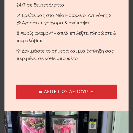
Κωδικός προϊόντος:
12-12
24/7 σε δευτερόλεπτα!
Κατηγορίες:
Αγίου Βαλεντίνου
,
Γέννηση
,
Γενέθλια -
📍 Βρείτε μας στο Νέο Ηράκλειο, Αντιγόνης 2
Γιορτή
,
Γιορτή της Μητέρας
,
Επέτειος
,
Επίσκεψη
,
💳 Αγοράστε γρήγορα & ανέπαφα
Έρωτας
,
Μπουκέτα
,
Τριαντάφυλλα
⏳ Χωρίς αναμονή – απλά επιλέξτε, πληρώστε &
Share:
παραλάβετε!
💡 Δοκιμάστε το σήμερα και μια έκπληξη σας
Περιγραφή
περιμένει σε κάθε μπουκέτο!
Τριαντάφυλλα κόκκινα button με φυλλοματα.
Αποστολή και παράδοση
➡️ ΔΕΙΤΕ ΠΩΣ ΛΕΙΤΟΥΡΓΕΙ
Σχετικά προϊόντα