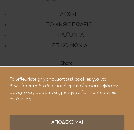
ΑΡΧΙΚΗ
ΤΟ ΑΝΘΟΠΩΛΕΙΟ
ΠΡΟΪΟΝΤΑ
ΕΠΙΚΟΙΝΩΝΙΑ
Share:
To lefleuriste.gr χρησιμοποιεί cookies για να
210 28.21.119
βελτιώσει τη διαδικτυακή εμπειρία σου. Εφόσον
συνεχίσεις, συμφωνείς με την χρήση των cookies
lefleuriste@hotmail.gr
από εμάς.
ΑΠΟΔΕΧΟΜΑΙ