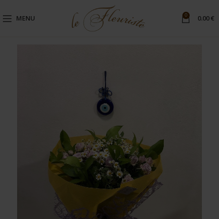
0
MENU
0.00
€