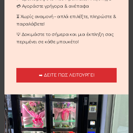
Κατηγορίες:
Περιστάσεις
,
Γέννηση
,
Γενέθλια - Γιορτή
💳 Αγοράστε γρήγορα & ανέπαφα
,
Γιορτή της Μητέρας
,
Επέτειος
,
Μπουκέτα
⏳ Χωρίς αναμονή – απλά επιλέξτε, πληρώστε &
Share:
παραλάβετε!
Περιγραφή
💡 Δοκιμάστε το σήμερα και μια έκπληξη σας
Mini τριαντάφυλλα σε ένα όμορφο μπουκέτο.
περιμένει σε κάθε μπουκέτο!
Αποστολή και παράδοση
➡️ ΔΕΙΤΕ ΠΩΣ ΛΕΙΤΟΥΡΓΕΙ
Σχετικά προϊόντα