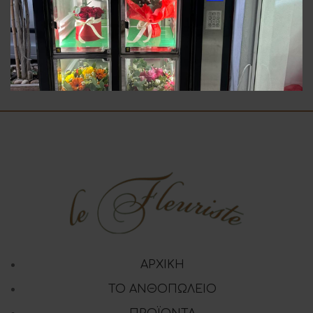
Σύνθεση Σε Κούτα
Μπουκέτο Εποχής
25.00
€
35.00
€
ΑΡΧΙΚΗ
ΤΟ ΑΝΘΟΠΩΛΕΙΟ