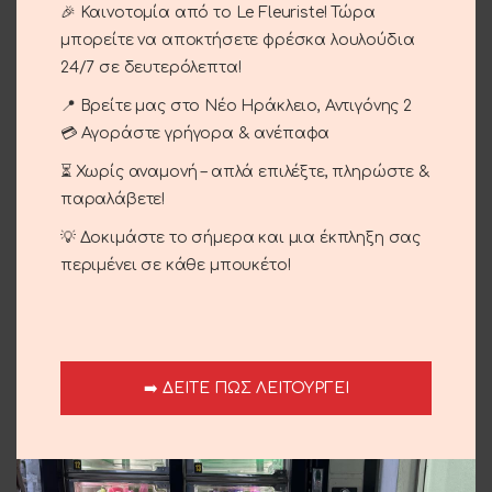
🎉 Καινοτομία από το Le Fleuriste! Τώρα
μπορείτε να αποκτήσετε φρέσκα λουλούδια
24/7 σε δευτερόλεπτα!
ΠΡΟΣΘΉΚΗ ΣΤΟ ΚΑΛΆΘΙ
📍 Βρείτε μας στο Νέο Ηράκλειο, Αντιγόνης 2
Σύγκριση
Αγαπημένο
💳 Αγοράστε γρήγορα & ανέπαφα
⏳ Χωρίς αναμονή – απλά επιλέξτε, πληρώστε &
Κωδικός προϊόντος:
13-37
παραλάβετε!
Κατηγορίες:
Δώρα
,
Περιστάσεις
,
Αγίου Βαλεντίνου
,
💡 Δοκιμάστε το σήμερα και μια έκπληξη σας
Επέτειος
,
Έρωτας
περιμένει σε κάθε μπουκέτο!
Share:
Περιγραφή
Αρκουδάκι με καρδιά love 25cm.
➡️ ΔΕΙΤΕ ΠΩΣ ΛΕΙΤΟΥΡΓΕΙ
Αποστολή και παράδοση