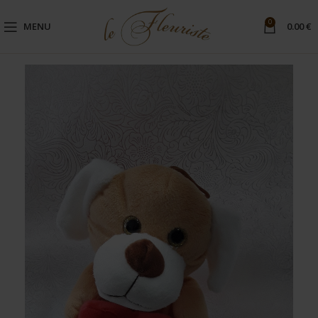
0
MENU
0.00
€