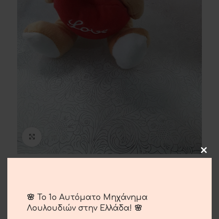
Μεγέθυνση
Αρκουδάκι Με Καρδιά Love
10.00
€
🌸 Το 1ο Αυτόματο Μηχάνημα
Λουλουδιών στην Ελλάδα! 🌸
Αρκουδάκι με καρδιά love 25cm.