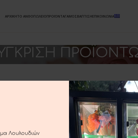
ΑΡΧΙΚΗ
ΤΟ ΑΝΘΟΠΩΛΕΙΟ
ΠΡΟΪΟΝΤΑ
ΓΑΜΟΣ
ΒΑΠΤΙΣΗ
ΕΠΙΚΟΙΝΩΝΙΑ
ΥΓΚΡΙΣΗ ΠΡΟΪΟΝΤ
α σύγκρισης είναι
 προσθέσετε κάποια
βρείτε πολλά
τημα μας.
ημα Λουλουδιών