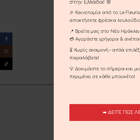
στην Ελλάδα! 🌸
🎉 Καινοτομία από το Le Fleuri
αποκτήσετε φρέσκα λουλούδια
📍 Βρείτε μας στο Νέο Ηράκλειο
Facebook
💳 Αγοράστε γρήγορα & ανέπ
⏳ Χωρίς αναμονή – απλά επιλέ
Instagram
παραλάβετε!
TikTok
💡 Δοκιμάστε το σήμερα και μ
περιμένει σε κάθε μπουκέτο!
➡️ ΔΕΙΤΕ ΠΩΣ Λ