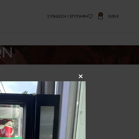
0
ΣΎΝΔΕΣΗ / ΕΓΓΡΑΦΉ
0.00
€
ΩΝ
 άδιεα.