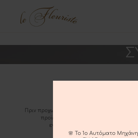
Σ
Η λίστ
Πριν προχωρήσετε στο checkout, πρέπει να
προϊόντα στο καλάθι αγορών σας.
Θα 
ενδιαφέροντα προϊόντα στo κατάσ
🌸 Το 1ο Αυτόματο Μηχάν