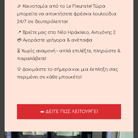
🎉 Καινοτομία από το Le Fleuriste! Τώρα
Ζάμια μικρό σε κασπό λευκό.
μπορείτε να αποκτήσετε φρέσκα λουλούδια
24/7 σε δευτερόλεπτα!
📍 Βρείτε μας στο Νέο Ηράκλειο, Αντιγόνης 2
ΠΡΟΣΘΉΚΗ ΣΤΟ ΚΑΛΆΘΙ
💳 Αγοράστε γρήγορα & ανέπαφα
Σύγκριση
Αγαπημένο
⏳ Χωρίς αναμονή – απλά επιλέξτε, πληρώστε &
παραλάβετε!
Κωδικός προϊόντος:
02-08
💡 Δοκιμάστε το σήμερα και μια έκπληξη σας
Κατηγορίες:
Περιστάσεις
,
Εγκαίνια
,
Εταιρικά
,
περιμένει σε κάθε μπουκέτο!
Επίσκεψη
,
Φυτά
,
Bonsai
Share:
Περιγραφή
➡️ ΔΕΙΤΕ ΠΩΣ ΛΕΙΤΟΥΡΓΕΙ
Ζάμια μικρό σε κασπό λευκό.
Αποστολή και παράδοση