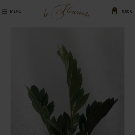
0
MENU
0.00
€