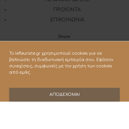
ΠΡΟΪΟΝΤΑ
ΕΠΙΚΟΙΝΩΝΙΑ
Share:
To lefleuriste.gr χρησιμοποιεί cookies για να
210 28.21.119
βελτιώσει τη διαδικτυακή εμπειρία σου. Εφόσον
συνεχίσεις, συμφωνείς με την χρήση των cookies
lefleuriste@hotmail.gr
από εμάς.
ΑΠΟΔΕΧΟΜΑΙ
© 2021 Le Fleuriste - Ανθοπωλείο. All rights reserved |
Powered by
Vrisko.gr