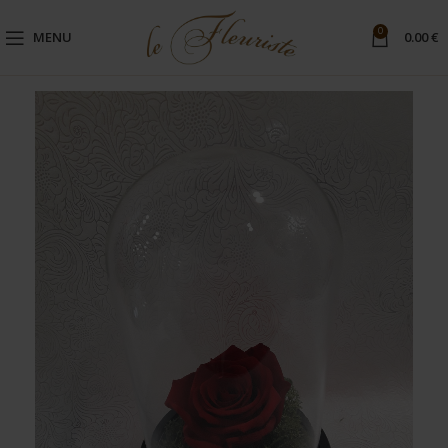
0
MENU
0.00
€