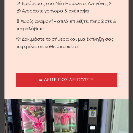
Κωδικός προϊόντος:
16-18
📍 Βρείτε μας στο Νέο Ηράκλειο, Αντιγόνης 2
💳 Αγοράστε γρήγορα & ανέπαφα
Κατηγορίες:
Δώρα
,
Περιστάσεις
,
Αγίου Βαλεντίνου
,
Γενέθλια - Γιορτή
,
Επέτειος
,
Έρωτας
⏳ Χωρίς αναμονή – απλά επιλέξτε, πληρώστε &
Share:
παραλάβετε!
💡 Δοκιμάστε το σήμερα και μια έκπληξη σας
Περιγραφή
περιμένει σε κάθε μπουκέτο!
Τριαντάφυλλο αποξηραμένο σε καμπάνα(12×24cm)
Αποστολή και παράδοση
➡️ ΔΕΙΤΕ ΠΩΣ ΛΕΙΤΟΥΡΓΕΙ
Σχετικά προϊόντα