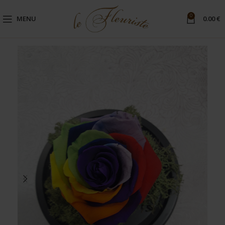
0
MENU
0.00
€