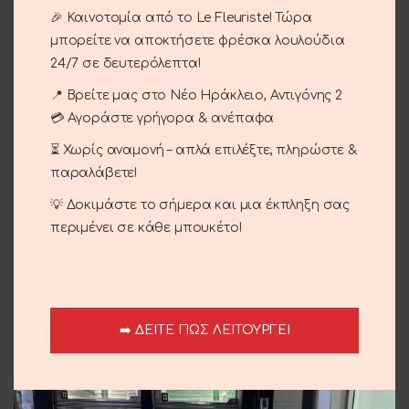
Τριαντάφυλλο αποχυμωμενο σε γυάλα καμπανάκι.
🎉 Καινοτομία από το Le Fleuriste! Τώρα
μπορείτε να αποκτήσετε φρέσκα λουλούδια
24/7 σε δευτερόλεπτα!
ΠΡΟΣΘΉΚΗ ΣΤΟ ΚΑΛΆΘΙ
📍 Βρείτε μας στο Νέο Ηράκλειο, Αντιγόνης 2
💳 Αγοράστε γρήγορα & ανέπαφα
Σύγκριση
Αγαπημένο
⏳ Χωρίς αναμονή – απλά επιλέξτε, πληρώστε &
παραλάβετε!
Κωδικός προϊόντος:
04-83
💡 Δοκιμάστε το σήμερα και μια έκπληξη σας
Κατηγορίες:
Περιστάσεις
,
Αγίου Βαλεντίνου
,
Γενέθλια - Γιορτή
,
Επέτειος
,
Έρωτας
περιμένει σε κάθε μπουκέτο!
Share:
Περιγραφή
Τριαντάφυλλο αποχυμωμενο σε γυάλα καμπάνακη.
➡️ ΔΕΙΤΕ ΠΩΣ ΛΕΙΤΟΥΡΓΕΙ
Αποστολή και παράδοση