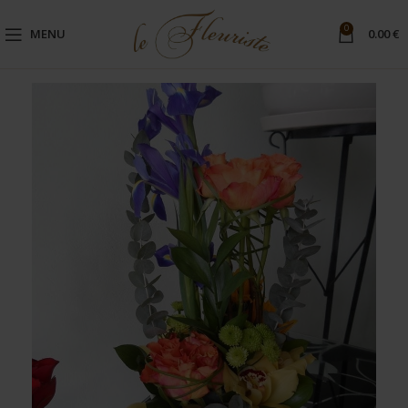
0
MENU
0.00
€