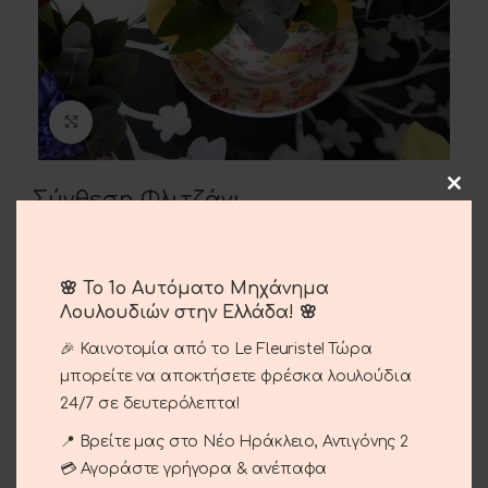
Μεγέθυνση
Σύνθεση Φλιτζάνι
45.00
€
🌸 Το 1ο Αυτόματο Μηχάνημα
Λουλουδιών στην Ελλάδα! 🌸
ΠΡΟΣΘΉΚΗ ΣΤΟ ΚΑΛΆΘΙ
🎉 Καινοτομία από το Le Fleuriste! Τώρα
μπορείτε να αποκτήσετε φρέσκα λουλούδια
Σύγκριση
Αγαπημένο
24/7 σε δευτερόλεπτα!
📍 Βρείτε μας στο Νέο Ηράκλειο, Αντιγόνης 2
Κωδικός προϊόντος:
15-44
💳 Αγοράστε γρήγορα & ανέπαφα
Κατηγορίες:
Περιστάσεις
,
Αγίου Βαλεντίνου
,