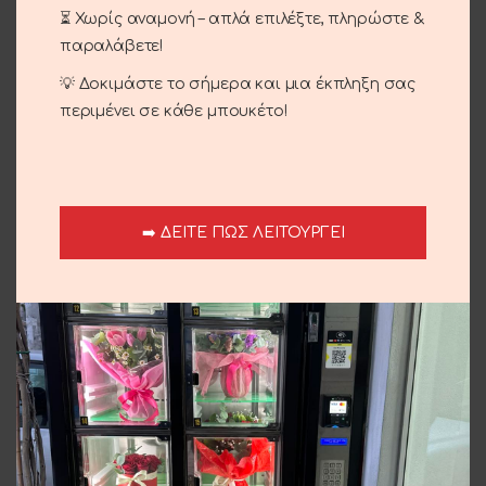
⏳ Χωρίς αναμονή – απλά επιλέξτε, πληρώστε &
Γενέθλια - Γιορτή
,
Επέτειος
,
Έρωτας
,
Συνθέσεις
παραλάβετε!
Share:
💡 Δοκιμάστε το σήμερα και μια έκπληξη σας
περιμένει σε κάθε μπουκέτο!
Αποστολή και παράδοση
Σχετικά προϊόντα
➡️ ΔΕΙΤΕ ΠΩΣ ΛΕΙΤΟΥΡΓΕΙ
Λευκά Τριαντάφυλλα
Μπουκέτο Εποχής