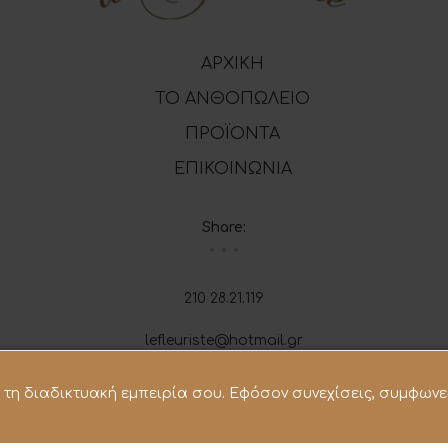
ΑΡΧΙΚΗ
ΤΟ ΑΝΘΟΠΩΛΕΙΟ
ΠΡΟΪΟΝΤΑ
ΕΠΙΚΟΙΝΩΝΙΑ
Share:
210 28.21.119
lefleuriste@hotmail.gr
σει τη διαδικτυακή εμπειρία σου. Εφόσον συνεχίσεις, συμφωνε