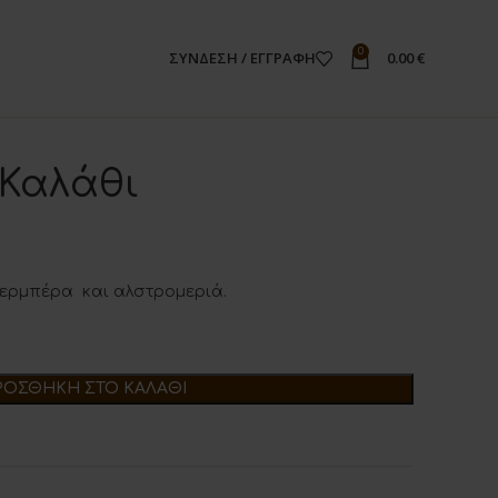
0
ΣΎΝΔΕΣΗ / ΕΓΓΡΑΦΉ
0.00
€
 Καλάθι
ζερμπέρα και αλστρομεριά.
ΡΟΣΘΉΚΗ ΣΤΟ ΚΑΛΆΘΙ