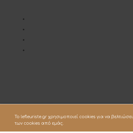
To lefleuriste.gr χρησιμοποιεί cookies για να βελτιώ
των cookies από εμάς.