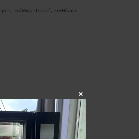
νηση
,
Γενέθλια - Γιορτή
,
Συνθέσεις