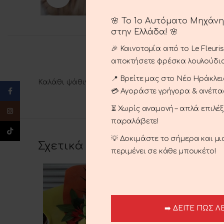
🌸 Το 1ο Αυτόματο Μηχάν
στην Ελλάδα! 🌸
🎉 Καινοτομία από το Le Fleuri
αποκτήσετε φρέσκα λουλούδια
📍 Βρείτε μας στο Νέο Ηράκλειο
Καλάθι ψάθινη με λυσιανθο, ζερμπερα και αλστρ
Facebook
💳 Αγοράστε γρήγορα & ανέπ
⏳ Χωρίς αναμονή – απλά επιλέ
Instagram
παραλάβετε!
TikTok
💡 Δοκιμάστε το σήμερα και μ
Σχετικά προϊόντα
περιμένει σε κάθε μπουκέτο!
➡️ ΔΕΙΤΕ ΠΩΣ Λ