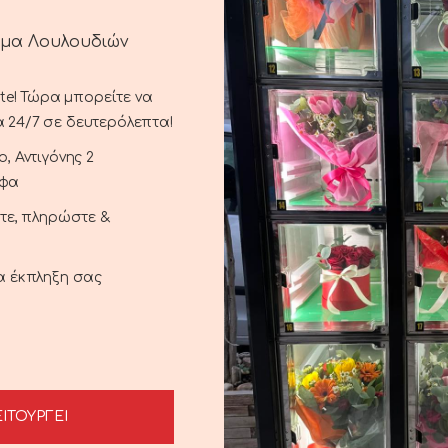
ημα Λουλουδιών
ste! Τώρα μπορείτε να
ΠΕΡΙΓΡΑΦΉ
ΑΠΟΣΤΟΛΉ ΚΑΙ ΠΑΡΆΔΟΣΗ
 24/7 σε δευτερόλεπτα!
, Αντιγόνης 2
ομερια.
αφα
ξτε, πληρώστε &
ια έκπληξη σας
ΕΙΤΟΥΡΓΕΙ