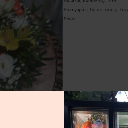
Κωδικός προϊόντος:
15-94
Κατηγορίες:
Περιστάσεις
,
Γέν
Share: