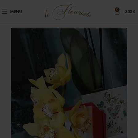
0
MENU
0.00
€