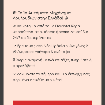
Μεγέθυνση
🌸 Το 1ο Αυτόματο Μηχάνημα
Λουλουδιών στην Ελλάδα! 🌸
Ορχιδέα Σε Κούτα
🎉 Καινοτομία από το Le Fleuriste! Τώρα
μπορείτε να αποκτήσετε φρέσκα λουλούδια
40.00
€
24/7 σε δευτερόλεπτα!
Ορχιδέα σε κούτα.
📍 Βρείτε μας στο Νέο Ηράκλειο, Αντιγόνης 2
💳 Αγοράστε γρήγορα & ανέπαφα
⏳ Χωρίς αναμονή – απλά επιλέξτε, πληρώστε &
ΠΡΟΣΘΉΚΗ ΣΤΟ ΚΑΛΆΘΙ
παραλάβετε!
Σύγκριση
Αγαπημένο
💡 Δοκιμάστε το σήμερα και μια έκπληξη σας
περιμένει σε κάθε μπουκέτο!
Κωδικός προϊόντος:
14-43
Κατηγορίες:
Αγίου Βαλεντίνου
,
Γενέθλια - Γιορτή
,
Επέτειος