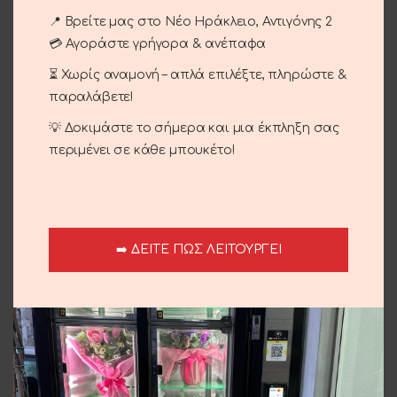
Κωδικός προϊόντος:
01-30
📍 Βρείτε μας στο Νέο Ηράκλειο, Αντιγόνης 2
Κατηγορίες:
Περιστάσεις
,
Γενέθλια - Γιορτή
,
💳 Αγοράστε γρήγορα & ανέπαφα
Επέτειος
,
Μπουκέτα
⏳ Χωρίς αναμονή – απλά επιλέξτε, πληρώστε &
Share:
παραλάβετε!
💡 Δοκιμάστε το σήμερα και μια έκπληξη σας
Περιγραφή
περιμένει σε κάθε μπουκέτο!
Τριαντάφυλλα εισαγωγεις κοκκινα,ροζ και λεκο
λυσιανθι.
Αποστολή και παράδοση
➡️ ΔΕΙΤΕ ΠΩΣ ΛΕΙΤΟΥΡΓΕΙ
Σχετικά προϊόντα