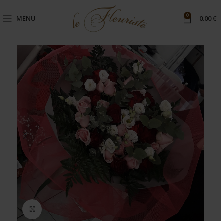
0
MENU
0.00
€
Μεγέθυνση