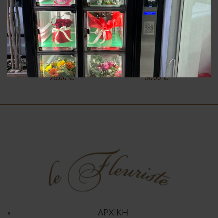
Σύνθεση Σε Κούτα
Άνθη Ορχιδέες
25.00
€
30.00
€
ΑΡΧΙΚΗ