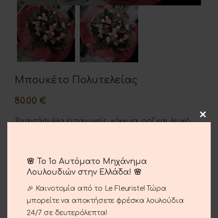
Μπουκέτο Πολυτελείας
80.00
€
Τριαντάφυλλα εισαγωγείς κόκκινα, ροζ και λευκό
λυσιανθι.
🌸 Το 1ο Αυτόματο Μηχάνημα
Λουλουδιών στην Ελλάδα! 🌸
ΠΡΟΣΘΉΚΗ ΣΤΟ ΚΑΛΆΘΙ
🎉 Καινοτομία από το Le Fleuriste! Τώρα
Σύγκριση
Αγαπημένο
μπορείτε να αποκτήσετε φρέσκα λουλούδια
24/7 σε δευτερόλεπτα!